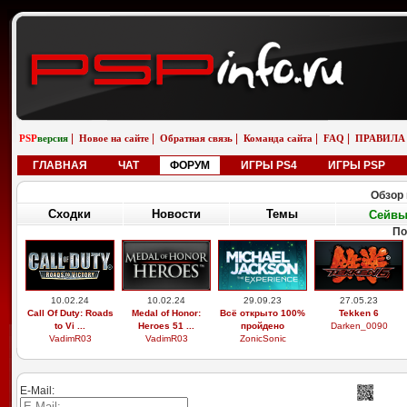
|
|
|
|
|
PSP
версия
Новое на сайте
Обратная связь
Команда сайта
FAQ
ПРАВИЛА
ГЛАВНАЯ
ЧАТ
ФОРУМ
ИГРЫ PS4
ИГРЫ PSP
Обзор 
Сходки
Новости
Темы
Сейв
По
10.02.24
10.02.24
29.09.23
27.05.23
Call Of Duty: Roads
Medal of Honor:
Всё открыто 100%
Tekken 6
to Vi ...
Heroes 51 ...
пройдено
Darken_0090
VadimR03
VadimR03
ZonicSonic
E-Mail: