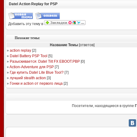
Datel Action Replay for PSP
Добавить эту тему в
Похожие темы:
Название Темы
[ответов]
»
action replay
[
2
]
»
Datel Battery PSP Tool
[
5
]
»
Разыскивается: Datel Tilt FX EBOOT.PBP
[
0
]
»
Action-Adventure для PSP
[
7
]
»
Где купить Datel Lite Blue Tool?
[
7
]
»
лучший stealth action
[
3
]
»
Гонки и action от первого лица
[
2
]
Посетители, находящиеся в группе
Г