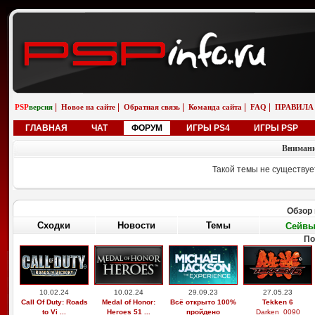
|
|
|
|
|
PSP
версия
Новое на сайте
Обратная связь
Команда сайта
FAQ
ПРАВИЛА
ГЛАВНАЯ
ЧАТ
ФОРУМ
ИГРЫ PS4
ИГРЫ PSP
Внимани
Такой темы не существуе
Обзор 
Сходки
Новости
Темы
Сейв
По
10.02.24
10.02.24
29.09.23
27.05.23
Call Of Duty: Roads
Medal of Honor:
Всё открыто 100%
Tekken 6
to Vi ...
Heroes 51 ...
пройдено
Darken_0090