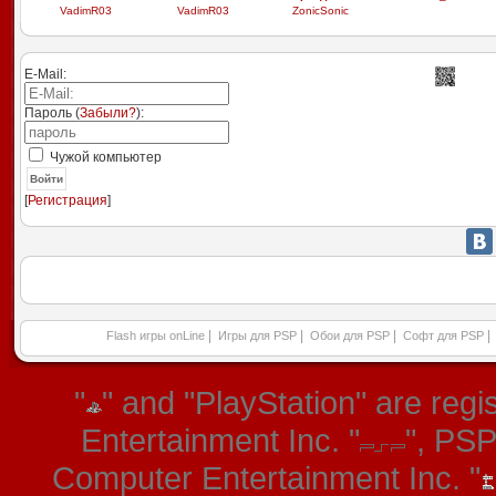
VadimR03
VadimR03
ZonicSonic
E-Mail:
Пароль (
Забыли?
):
Чужой компьютер
Войти
[
Регистрация
]
|
|
|
|
Flash игры onLine
Игры для PSP
Обои для PSP
Софт для PSP
"
" and "PlayStation" are re
Entertainment Inc. "
", PS
Computer Entertainment Inc. "