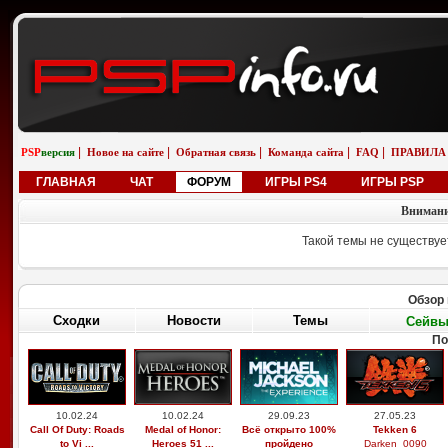
|
|
|
|
|
PSP
версия
Новое на сайте
Обратная связь
Команда сайта
FAQ
ПРАВИЛА
ГЛАВНАЯ
ЧАТ
ФОРУМ
ИГРЫ PS4
ИГРЫ PSP
Внимани
Такой темы не существуе
Обзор 
Сходки
Новости
Темы
Сейв
По
10.02.24
10.02.24
29.09.23
27.05.23
Call Of Duty: Roads
Medal of Honor:
Всё открыто 100%
Tekken 6
to Vi ...
Heroes 51 ...
пройдено
Darken_0090