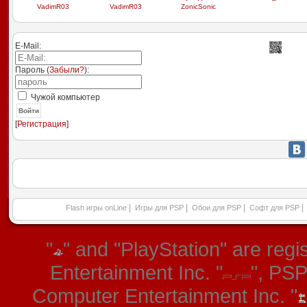
VadimR03
VadimR03
ZonicSonic
E-Mail:
Пароль (
Забыли?
):
Чужой компьютер
Войти
[
Регистрация
]
|
|
|
|
Flash игры onLine
Игры для PSP
Обои для PSP
Софт для PSP
"
" and "PlayStation" are re
Entertainment Inc. "
", PS
Computer Entertainment Inc. "