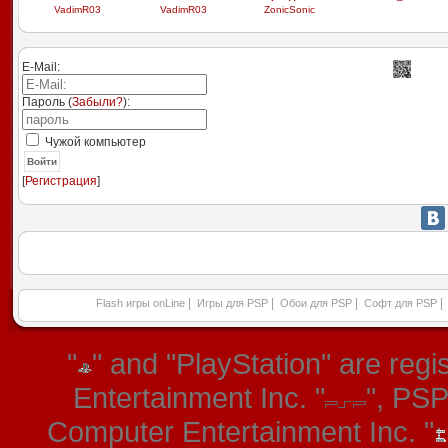
VadimR03
VadimR03
ZonicSonic
E-Mail:
Пароль (
Забыли?
):
Чужой компьютер
Войти
[
Регистрация
]
|
|
|
|
Flash игры onLine
Игры для PSP
Обои для PSP
Софт для PSP
"
" and "PlayStation" are re
Entertainment Inc. "
", PS
Computer Entertainment Inc. "