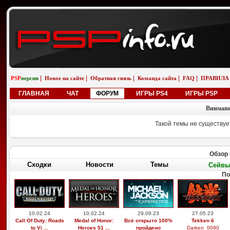
|
|
|
|
|
PSP
версия
Новое на сайте
Обратная связь
Команда сайта
FAQ
ПРАВИЛА
ГЛАВНАЯ
ЧАТ
ФОРУМ
ИГРЫ PS4
ИГРЫ PSP
Внимани
Такой темы не существуе
Обзор 
Сходки
Новости
Темы
Сейв
По
10.02.24
10.02.24
29.09.23
27.05.23
Call Of Duty: Roads
Medal of Honor:
Всё открыто 100%
Tekken 6
to Vi ...
Heroes 51 ...
пройдено
Darken_0090