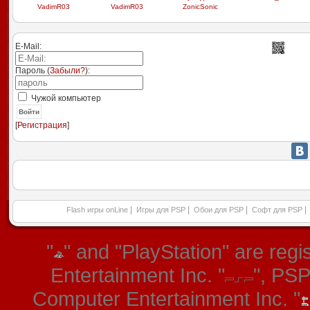
VadimR03
VadimR03
ZonicSonic
E-Mail:
Пароль (
Забыли?
):
Чужой компьютер
Войти
[
Регистрация
]
|
|
|
|
Flash игры onLine
Игры для PSP
Обои для PSP
Софт для PSP
"
" and "PlayStation" are re
Entertainment Inc. "
", PS
Computer Entertainment Inc. "