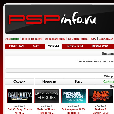
|
|
|
|
|
PSP
версия
Новое на сайте
Обратная связь
Команда сайта
FAQ
ПРАВИЛА
ГЛАВНАЯ
ЧАТ
ФОРУМ
ИГРЫ PS4
ИГРЫ PSP
Внимани
Такой темы не существуе
Обзор 
Сходки
Новости
Темы
Сейв
По
10.02.24
10.02.24
29.09.23
27.05.23
Call Of Duty: Roads
Medal of Honor:
Всё открыто 100%
Tekken 6
to Vi ...
Heroes 51 ...
пройдено
Darken_0090