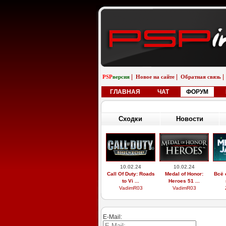
|
|
|
PSP
версия
Новое на сайте
Обратная связь
ГЛАВНАЯ
ЧАТ
ФОРУМ
Сходки
Новости
10.02.24
10.02.24
Call Of Duty: Roads
Medal of Honor:
Всё 
to Vi ...
Heroes 51 ...
VadimR03
VadimR03
E-Mail: