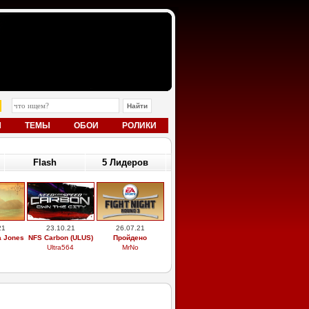
Ы
ТЕМЫ
ОБОИ
РОЛИКИ
Flash
5 Лидеров
21
23.10.21
26.07.21
a Jones
NFS Carbon (ULUS)
Пройдено
Ultra564
MrNo