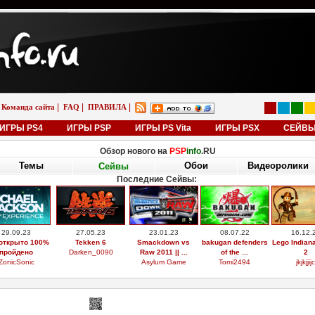
|
|
|
Команда сайта
FAQ
ПРАВИЛА
ИГРЫ PS4
ИГРЫ PSP
ИГРЫ PS Vita
ИГРЫ PSX
СЕЙВ
Обзор нового на
PSP
info
.RU
Темы
Обои
Видеоролики
Сейвы
Последние Сейвы:
29.09.23
27.05.23
23.01.23
08.07.22
16.12.
открыто 100%
Tekken 6
Smackdown vs
bakugan defenders
Lego Indian
пройдено
Darken_0090
Raw 2011 || ...
of the ...
2
ZonicSonic
Asylum Game
Tomi2494
jkjkjjijc