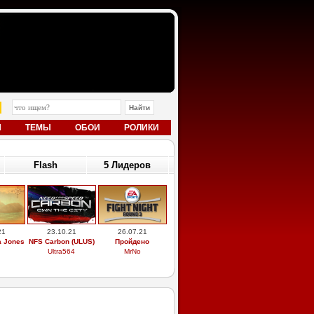
Ы
ТЕМЫ
ОБОИ
РОЛИКИ
Flash
5 Лидеров
21
23.10.21
26.07.21
a Jones
NFS Carbon (ULUS)
Пройдено
Ultra564
MrNo