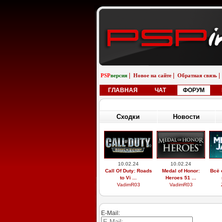
|
|
|
PSP
версия
Новое на сайте
Обратная связь
ГЛАВНАЯ
ЧАТ
ФОРУМ
Сходки
Новости
10.02.24
10.02.24
Call Of Duty: Roads
Medal of Honor:
Всё 
to Vi ...
Heroes 51 ...
VadimR03
VadimR03
E-Mail: