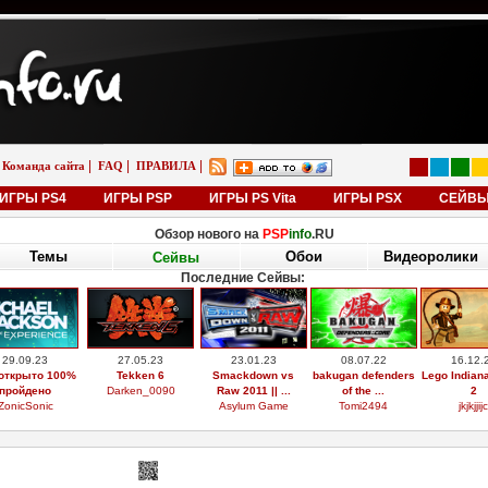
|
|
|
Команда сайта
FAQ
ПРАВИЛА
ИГРЫ PS4
ИГРЫ PSP
ИГРЫ PS Vita
ИГРЫ PSX
СЕЙВ
Обзор нового на
PSP
info
.RU
Темы
Обои
Видеоролики
Сейвы
Последние Сейвы:
29.09.23
27.05.23
23.01.23
08.07.22
16.12.
открыто 100%
Tekken 6
Smackdown vs
bakugan defenders
Lego Indian
пройдено
Darken_0090
Raw 2011 || ...
of the ...
2
ZonicSonic
Asylum Game
Tomi2494
jkjkjjijc