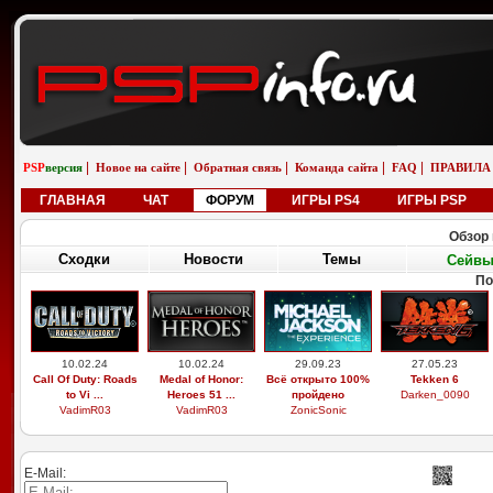
|
|
|
|
|
PSP
версия
Новое на сайте
Обратная связь
Команда сайта
FAQ
ПРАВИЛА
ГЛАВНАЯ
ЧАТ
ФОРУМ
ИГРЫ PS4
ИГРЫ PSP
Обзор 
Сходки
Новости
Темы
Сейв
По
10.02.24
10.02.24
29.09.23
27.05.23
Call Of Duty: Roads
Medal of Honor:
Всё открыто 100%
Tekken 6
to Vi ...
Heroes 51 ...
пройдено
Darken_0090
VadimR03
VadimR03
ZonicSonic
E-Mail: