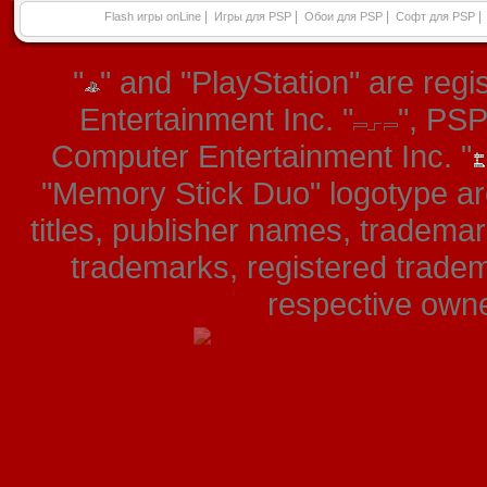
|
|
|
|
Flash игры onLine
Игры для PSP
Обои для PSP
Софт для PSP
"
" and "PlayStation" are re
Entertainment Inc. "
", PS
Computer Entertainment Inc. "
"Memory Stick Duo" logotype ar
titles, publisher names, tradema
trademarks, registered tradem
respective owner