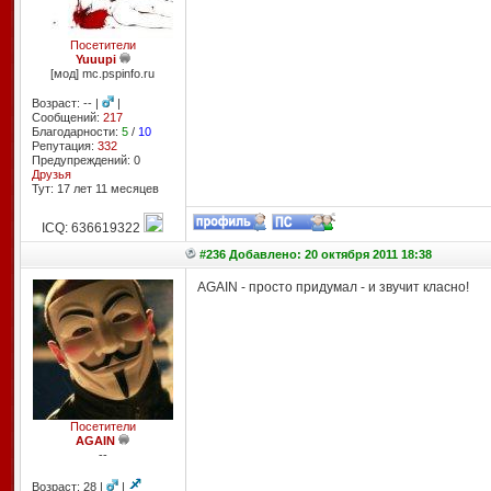
Посетители
Yuuupi
[мод] mc.pspinfo.ru
Возраст: -- |
|
Сообщений:
217
Благодарности:
5
/
10
Репутация:
332
Предупреждений: 0
Друзья
Тут: 17 лет 11 месяцев
ICQ: 636619322
#236 Добавлено: 20 октября 2011 18:38
AGAIN - просто придумал - и звучит класно!
Посетители
AGAIN
--
Возраст: 28 |
|