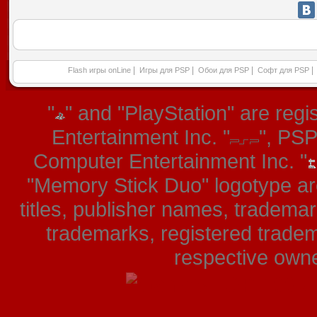
|
|
|
|
Flash игры onLine
Игры для PSP
Обои для PSP
Софт для PSP
"
" and "PlayStation" are re
Entertainment Inc. "
", PS
Computer Entertainment Inc. "
"Memory Stick Duo" logotype ar
titles, publisher names, tradema
trademarks, registered tradem
respective owner