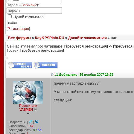
Пароль (
Забыли?
):
Чужой компьютер
Войти
[
Регистрация
]
Все форумы
»
Клуб PSPinfo.RU
»
Давайте знакомиться
» ник
Сейчас эту тему просматривают:
[требуется регистрация]
->
[требуется 
Гостей:
[требуется регистрация]
#1 Добавлено: 16 ноября 2007 16:38
почему у вас такой ник???
У меня такой ник потому что меня так называют
следущии:
Посетители
VASMEN
--
Возраст: 30 |
|
Сообщений:
114
Благодарности:
9
/
53
Репутация:
1