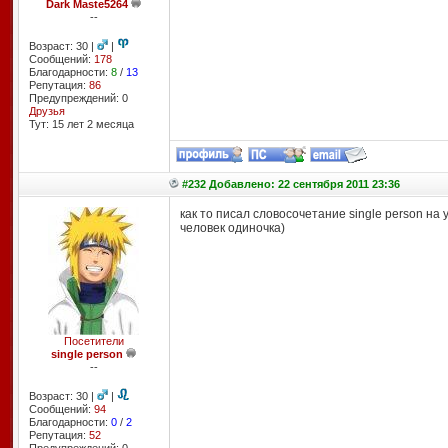
Dark Maste5264
--
Возраст: 30 |
|
Сообщений:
178
Благодарности:
8
/
13
Репутация:
86
Предупреждений: 0
Друзья
Тут: 15 лет 2 месяцa
#232 Добавлено: 22 сентября 2011 23:36
как то писал словосочетание single person на 
человек одиночка)
Посетители
single person
--
Возраст: 30 |
|
Сообщений:
94
Благодарности:
0
/
2
Репутация:
52