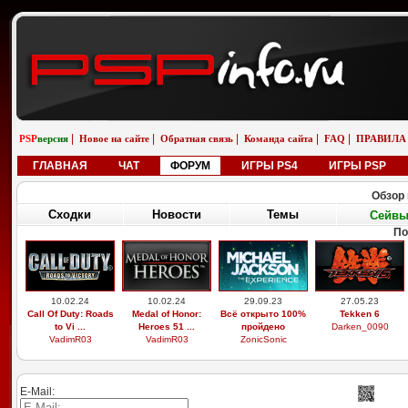
|
|
|
|
|
PSP
версия
Новое на сайте
Обратная связь
Команда сайта
FAQ
ПРАВИЛА
ГЛАВНАЯ
ЧАТ
ФОРУМ
ИГРЫ PS4
ИГРЫ PSP
Обзор 
Сходки
Новости
Темы
Сейв
По
10.02.24
10.02.24
29.09.23
27.05.23
Call Of Duty: Roads
Medal of Honor:
Всё открыто 100%
Tekken 6
to Vi ...
Heroes 51 ...
пройдено
Darken_0090
VadimR03
VadimR03
ZonicSonic
E-Mail: