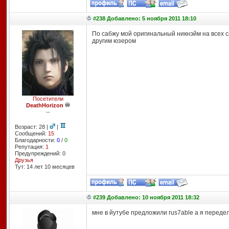
#238 Добавлено: 5 ноября 2011 18:10
По сабжу мой оригинальный никнэйм на всех са
другим юзером
Посетители
DeathHorizon
--
Возраст: 28 |
|
Сообщений:
15
Благодарности:
0
/
0
Репутация:
1
Предупреждений: 0
Друзья
Тут: 14 лет 10 месяцев
#239 Добавлено: 10 ноября 2011 18:32
мне в йутубе предложили rus7able a я передел