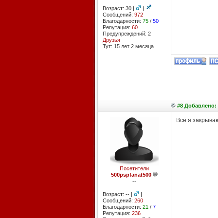
Возраст: 30 |
|
Сообщений:
972
Благодарности:
75
/
50
Репутация:
60
Предупреждений: 2
Друзья
Тут: 15 лет 2 месяцa
#8 Добавлено: 
Всё я закрываю
Посетители
500pspfanat500
--
Возраст: -- |
|
Сообщений:
260
Благодарности:
21
/
7
Репутация:
236