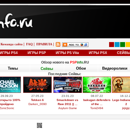
|
|
|
Команда сайта
FAQ
ПРАВИЛА
ИГРЫ PS4
ИГРЫ PSP
ИГРЫ PS Vita
ИГРЫ PSX
СЕЙВ
Обзор нового на
PSP
info
.RU
Темы
Обои
Видеоролики
Сейвы
Последние Сейвы:
29.09.23
27.05.23
23.01.23
08.07.22
16.12.
открыто 100%
Tekken 6
Smackdown vs
bakugan defenders
Lego Indian
пройдено
Darken_0090
Raw 2011 || ...
of the ...
2
ZonicSonic
Asylum Game
Tomi2494
jkjkjjijc