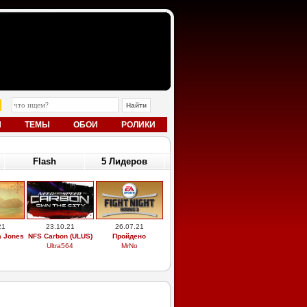
Ы
ТЕМЫ
ОБОИ
РОЛИКИ
Flash
5 Лидеров
21
23.10.21
26.07.21
a Jones
NFS Carbon (ULUS)
Пройдено
Ultra564
MrNo