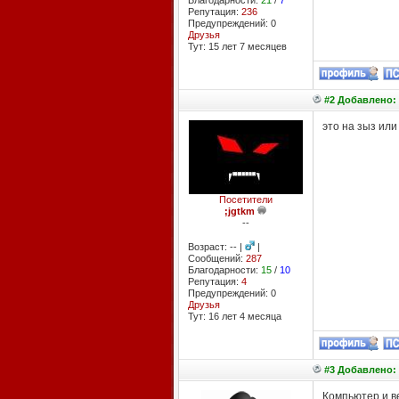
Благодарности:
21
/
7
Репутация:
236
Предупреждений: 0
Друзья
Тут: 15 лет 7 месяцев
#2 Добавлено: 
это на зыз или
Посетители
;jgtkm
--
Возраст: -- |
|
Сообщений:
287
Благодарности:
15
/
10
Репутация:
4
Предупреждений: 0
Друзья
Тут: 16 лет 4 месяцa
#3 Добавлено: 
Компьютер и ве