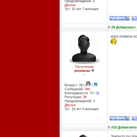
Предупреждений: 0
Друзья
Тут: 15 лет 7 месяцев
#9 Добавлено: 
игра пожила по
Посетители
pinelanau
--
Возраст: 39 |
|
Сообщений:
349
Благодарности:
70
/
11
Репутация:
28
Предупреждений: 3
Друзья
Тут: 16 лет 6 месяцев
#10 Добавлено:
Закрыто по пр