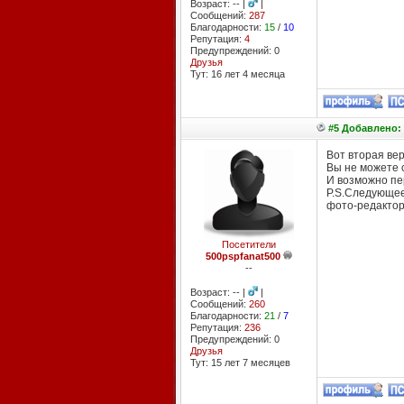
Возраст: -- |
|
Сообщений:
287
Благодарности:
15
/
10
Репутация:
4
Предупреждений: 0
Друзья
Тут: 16 лет 4 месяцa
#5 Добавлено: 
Вот вторая вер
Вы не можете 
И возможно пер
P.S.Следующее 
фото-редактор
Посетители
500pspfanat500
--
Возраст: -- |
|
Сообщений:
260
Благодарности:
21
/
7
Репутация:
236
Предупреждений: 0
Друзья
Тут: 15 лет 7 месяцев