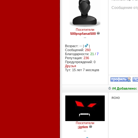
Сообщение отр
Посетители
500pspfanat500
--
Возраст: -- |
|
Сообщений:
260
Благодарности:
21
/
7
Репутация:
236
Предупреждений: 0
Друзья
Тут: 15 лет 7 месяцев
#4 Добавлено: 
ясно
Посетители
;jgtkm
--