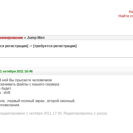
На
Найти с
аммирование
» Jump Men
ся регистрация]
->
[требуется регистрация]
1 октября 2011 16:46
.В ней Вы прыгаете человечком
скачивать файлы с нашего сервера
 будет.
: shift
ла , первый полный экран , второй оконный.
 пожелания.
едактировано 1 октября 2011 17:30. Редактировалось 1 раз(а)