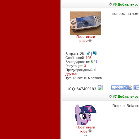
#6 Добавлено: 
вопрос: на че
Посетители
pspe
--
Возраст: 28 |
|
Сообщений:
195
Благодарности:
5
/
7
Репутация:
3
Предупреждений: 0
Друзья
Тут: 15 лет 10 месяцев
ICQ: 647400183
#7 Добавлено: 
Demo и Beta ве
Посетители
ixlov
--