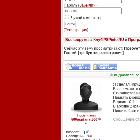
Пароль (
Забыли?
):
Чужой компьютер
Войти
[
Регистрация
]
Все форумы
»
Клуб PSPinfo.RU
»
Прогр
Сейчас эту тему просматривают:
[требует
Гостей:
[требуется регистрация]
#1 Добавлено: 
Я сделал игру
Вы не можете 
Скирншотов не
Прыгать кнопка 
Версия : 0.1
В архиве 2 фай
Пишите баги и
Посетители
Сообщение отр
500pspfanat500
--
Возраст: -- |
|
Сообщений:
260