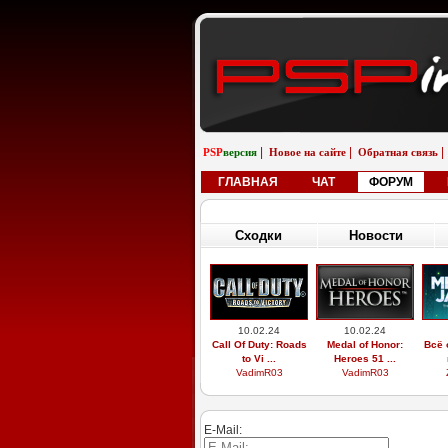
|
|
|
PSP
версия
Новое на сайте
Обратная связь
ГЛАВНАЯ
ЧАТ
ФОРУМ
Сходки
Новости
10.02.24
10.02.24
Call Of Duty: Roads
Medal of Honor:
Всё 
to Vi ...
Heroes 51 ...
VadimR03
VadimR03
E-Mail: