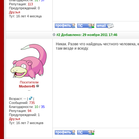
Благодарности:
31
/
37
Репутация:
113
Предупреждений: 0
Друзья
Тут: 16 лет 4 месяцa
#2 Добавлено: 29 ноября 2011 17:46
Никак. Разве что найдешь честного человека,
там везде и всюду.
Посетители
Modern45
--
Возраст: -- |
|
Сообщений:
735
Благодарности:
10
/
35
Репутация:
94
Предупреждений: 1
Друзья
Тут: 16 лет 7 месяцев