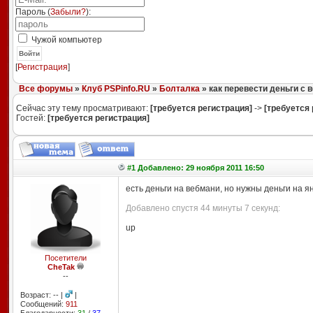
Пароль (
Забыли?
):
Чужой компьютер
Войти
[
Регистрация
]
Все форумы
»
Клуб PSPinfo.RU
»
Болталка
» как перевести деньги с 
Сейчас эту тему просматривают:
[требуется регистрация]
->
[требуется 
Гостей:
[требуется регистрация]
#1 Добавлено: 29 ноября 2011 16:50
есть деньги на вебмани, но нужны деньги на я
Добавлено спустя 44 минуты 7 секунд:
up
Посетители
CheTak
--
Возраст: -- |
|
Сообщений:
911