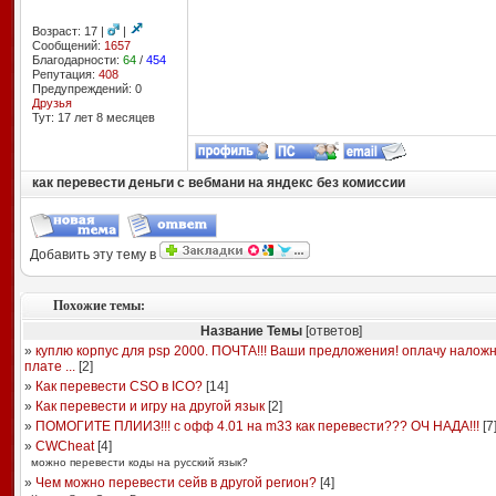
Возраст: 17 |
|
Сообщений:
1657
Благодарности:
64
/
454
Репутация:
408
Предупреждений: 0
Друзья
Тут: 17 лет 8 месяцев
как перевести деньги с вебмани на яндекс без комиссии
Добавить эту тему в
Похожие темы:
Название Темы
[ответов]
»
куплю корпус для psp 2000. ПОЧТА!!! Ваши предложения! оплачу налож
плате ...
[
2
]
»
Как перевести CSO в ICO?
[
14
]
»
Как перевести и игру на другой язык
[
2
]
»
ПОМОГИТЕ ПЛИИЗ!!! с офф 4.01 на m33 как перевести??? ОЧ НАДА!!!
[
7
»
CWCheat
[
4
]
можно перевести коды на русский язык?
»
Чем можно перевести сейв в другой регион?
[
4
]