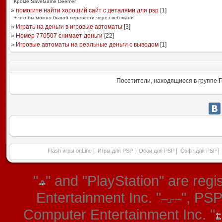
Кроме SaveGame Deemer
»
помогите найти хороший сайт c деталями для psp
[
1
]
+ что бы можно былоб перевести через веб мани
»
Играть на деньги в игровые автоматы
[
3
]
»
Номер 770507 снимает деньги
[
22
]
»
Игровые автоматы на реальные деньги с выводом
[
1
]
Посетители, находящиеся в группе
Г
|
|
|
|
Flash игры onLine
Игры для PSP
Обои для PSP
Софт для PSP
"
" and "PlayStation" are re
Entertainment Inc. "
", PS
Computer Entertainment Inc. "