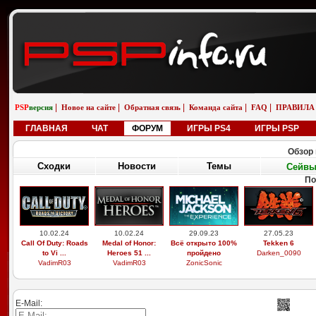
|
|
|
|
|
PSP
версия
Новое на сайте
Обратная связь
Команда сайта
FAQ
ПРАВИЛА
ГЛАВНАЯ
ЧАТ
ФОРУМ
ИГРЫ PS4
ИГРЫ PSP
Обзор 
Сходки
Новости
Темы
Сейв
По
10.02.24
10.02.24
29.09.23
27.05.23
Call Of Duty: Roads
Medal of Honor:
Всё открыто 100%
Tekken 6
to Vi ...
Heroes 51 ...
пройдено
Darken_0090
VadimR03
VadimR03
ZonicSonic
E-Mail: