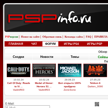
|
|
|
|
|
PSP
версия
Новое на сайте
Обратная связь
Команда сайта
FAQ
ПРАВИЛА
ГЛАВНАЯ
ЧАТ
ФОРУМ
ИГРЫ PS4
ИГРЫ PSP
Обзор 
Сходки
Новости
Темы
Сейв
По
10.02.24
10.02.24
29.09.23
27.05.23
Call Of Duty: Roads
Medal of Honor:
Всё открыто 100%
Tekken 6
to Vi ...
Heroes 51 ...
пройдено
Darken_0090
VadimR03
VadimR03
ZonicSonic
E-Mail: