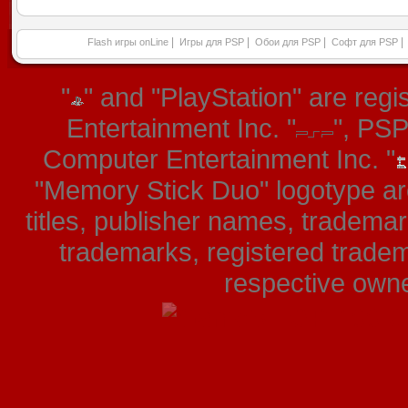
|
|
|
|
Flash игры onLine
Игры для PSP
Обои для PSP
Софт для PSP
"
" and "PlayStation" are re
Entertainment Inc. "
", PS
Computer Entertainment Inc. "
"Memory Stick Duo" logotype ar
titles, publisher names, tradema
trademarks, registered tradem
respective owner