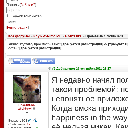
Пароль (
Забыли?
):
Чужой компьютер
Войти
[
Регистрация
]
Все форумы
»
Клуб PSPinfo.RU
»
Болталка
» Проблема с Nokia n70
Сейчас эту тему просматривают:
[требуется регистрация]
->
[требуется 
Гостей:
[требуется регистрация]
#1 Добавлено: 26 сентября 2011 23:17
Я недавно начял по
такой проблемой: п
непонятное приложен
Посетители
Когда смска приходит
abalduy4
--
happiness in the way
Возраст: 30 |
|
её нельзя никак. Ка
Сообщений:
12