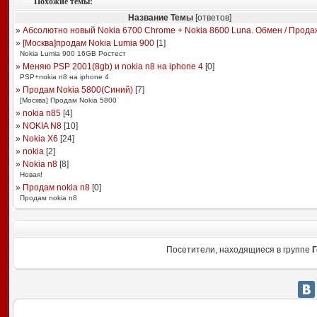
Похожие темы:
Название Темы
[ответов]
»
Абсолютно новый Nokia 6700 Chrome + Nokia 8600 Luna. Обмен / Прода
»
[Москва]продам Nokia Lumia 900
[
1
]
Nokia Lumia 900 16GB Ростест
»
Меняю PSP 2001(8gb) и nokia n8 на iphone 4
[
0
]
PSP+nokia n8 на iphone 4
»
Продам Nokia 5800(Синий)
[
7
]
[Москва] Продам Nokia 5800
»
nokia n85
[
4
]
»
NOKIA N8
[
10
]
»
Nokia X6
[
24
]
»
nokia
[
2
]
»
Nokia n8
[
8
]
Новая!
»
Продам nokia n8
[
0
]
Продам nokia n8
Посетители, находящиеся в группе
Г