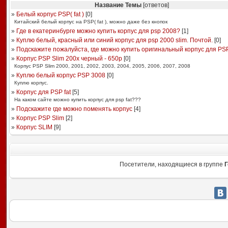
Название Темы
[ответов]
»
Белый корпус PSP( fat )
[
0
]
Китайский белый корпус на PSP( fat ), можно даже без кнопок
»
Где в екатеринбурге можно купить корпус для psp 2008?
[
1
]
»
Куплю белый, красный или синий корпус для psp 2000 slim. Почтой.
[
0
]
»
Подскажите пожалуйста, где можно купить оригинальный корпус для PSP
»
Корпус PSP Slim 200x черный - 650р
[
0
]
Корпус PSP Slim 2000, 2001, 2002, 2003, 2004, 2005, 2006, 2007, 2008
»
Куплю белый корпус PSP 3008
[
0
]
Куплю корпус.
»
Корпус для PSP fat
[
5
]
На каком сайте можно купить корпус для psp fat???
»
Подскажите где можно поменять корпус
[
4
]
»
Корпус PSP Slim
[
2
]
»
Корпус SLIM
[
9
]
Посетители, находящиеся в группе
Г