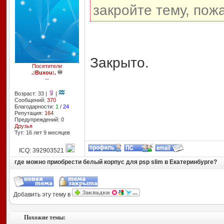
закройте тему, пож
Закрыто.
Посетители
.:Buxou:.
--
Возраст: 33 |
|
Сообщений:
370
Благодарности:
1
/
24
Репутация:
164
Предупреждений: 0
Друзья
Тут: 16 лет 9 месяцев
ICQ: 392903521
где можно приобрести белый корпус для psp slim в Екатеринбурге?
Добавить эту тему в
Похожие темы: