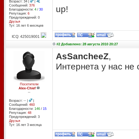
Возраст: 34 |
|
Сообщений:
376
up!
Благодарности:
4
/
30
Репутация:
6
Предупреждений: 0
Друзья
Тут: 16 лет 6 месяцев
ICQ: 425019001
#2 Добавлено: 28 августа 2010 20:27
AsSancheeZ
,
Интернета у нас не
Посетители
Alex-Chief
--
Возраст: -- |
|
Сообщений:
460
Благодарности:
146
/
15
Репутация:
48
Предупреждений: 3
Друзья
Тут: 16 лет 3 месяцa