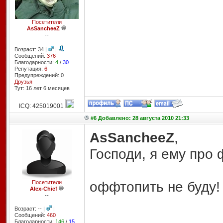
Посетители
AsSancheeZ
--
Возраст: 34 |
|
Сообщений:
376
Благодарности:
4
/
30
Репутация:
6
Предупреждений: 0
Друзья
Тут: 16 лет 6 месяцев
ICQ: 425019001
#6 Добавлено: 28 августа 2010 21:33
AsSancheeZ
,
Господи, я ему про 
оффтопить не буду!
Посетители
Alex-Chief
--
Возраст: -- |
|
Сообщений:
460
Благодарности:
146
/
15