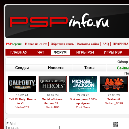
|
|
|
|
|
PSP
версия
Новое на сайте
Обратная связь
Команда сайта
FAQ
ПРАВИЛА
ГЛАВНАЯ
ЧАТ
ФОРУМ
ИГРЫ PS4
ИГРЫ PSP
Обзор 
Сходки
Новости
Темы
Сейв
По
10.02.24
10.02.24
29.09.23
27.05.23
Call Of Duty: Roads
Medal of Honor:
Всё открыто 100%
Tekken 6
to Vi ...
Heroes 51 ...
пройдено
Darken_0090
VadimR03
VadimR03
ZonicSonic
E-Mail: