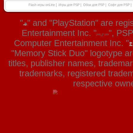
|
|
|
|
Flash игры onLine
Игры для PSP
Обои для PSP
Софт для PSP
"
" and "PlayStation" are re
Entertainment Inc. "
", PS
Computer Entertainment Inc. "
"Memory Stick Duo" logotype ar
titles, publisher names, tradema
trademarks, registered tradem
respective owner