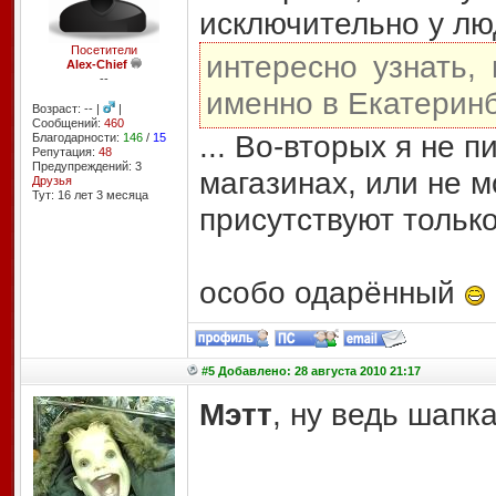
исключительно у лю
Посетители
интересно узнать,
Alex-Chief
--
именно в Екатерин
Возраст: -- |
|
Сообщений:
460
... Во-вторых я не п
Благодарности:
146
/
15
Репутация:
48
Предупреждений: 3
магазинах, или не м
Друзья
Тут: 16 лет 3 месяцa
присутствуют тольк
особо одарённый
#5 Добавлено: 28 августа 2010 21:17
Мэтт
, ну ведь шапк