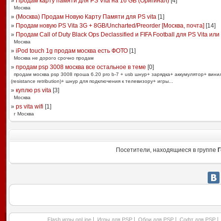
»
Продам карту памяти для PS Vita на 16 GB (Оригинал)
[
4
]
Москва
»
(Москва) Продам Новую Карту Памяти для PS vita
[
1
]
»
Продам новую PS Vita 3G + 8GB/Uncharted/Preorder [Москва, почта]
[
14
]
»
Продам Call of Duty Black Ops Declassified и FIFA Football для PS Vita или .
Москва
»
iPod touch 1g продам москва есть ФОТО
[
1
]
Москва не дорого срочно продам
»
продам psp 3008 москва все остальное в теме
[
0
]
продам москва psp 3008 проша 6.20 pro b-7 + usb шнур+ зарядка+ аккумулятор+ вини
(resistance retribution)+ шнур для подключения к телевизору+ игры...
»
куплю ps vita
[
3
]
Москва
»
ps vita wifi
[
1
]
г Москва
Посетители, находящиеся в группе
Г
|
|
|
|
Flash игры onLine
Игры для PSP
Обои для PSP
Софт для PSP