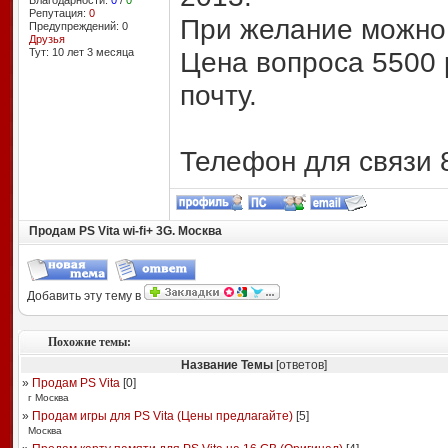
Благодарности:
0
/
0
Репутация:
0
При желание можно 
Предупреждений: 0
Друзья
Тут: 10 лет 3 месяцa
Цена вопроса 5500 
почту.
Телефон для связи 
Продам PS Vita wi-fi+ 3G. Москва
Добавить эту тему в
Похожие темы:
Название Темы
[ответов]
»
Продам PS Vita
[
0
]
г Москва
»
Продам игры для PS Vita (Цены предлагайте)
[
5
]
Москва