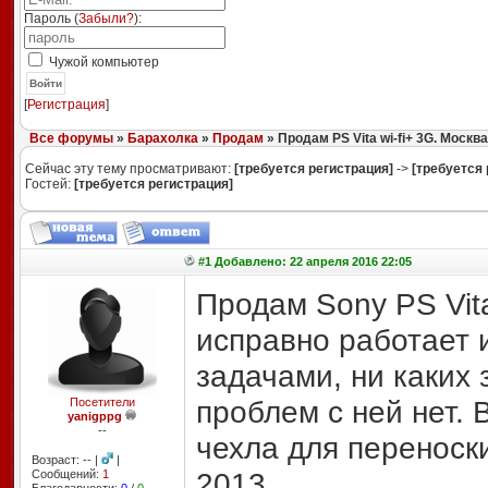
Пароль (
Забыли?
):
Чужой компьютер
Войти
[
Регистрация
]
Все форумы
»
Барахолка
»
Продам
» Продам PS Vita wi-fi+ 3G. Москва
Сейчас эту тему просматривают:
[требуется регистрация]
->
[требуется 
Гостей:
[требуется регистрация]
#1 Добавлено: 22 апреля 2016 22:05
Продам Sony PS Vita
исправно работает 
задачами, ни каких
проблем с ней нет. 
Посетители
yanigppg
--
чехла для переноски
Возраст: -- |
|
2013.
Сообщений:
1