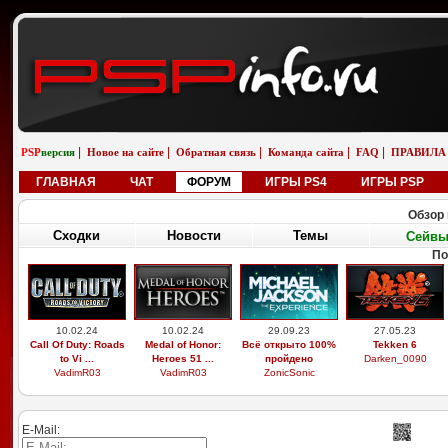
|
|
|
|
|
PSP
версия
Новое на сайте
Обратная связь
Команда сайта
FAQ
ПРАВИЛА
ГЛАВНАЯ
ЧАТ
ФОРУМ
ИГРЫ PS4
ИГРЫ PSP
Обзор 
Сходки
Новости
Темы
Сейв
По
10.02.24
10.02.24
29.09.23
27.05.23
Call Of Duty: Roads
Medal of Honor:
Всё открыто 100%
Tekken 6
to Vi ...
Heroes 51 ...
пройдено
Darken_0090
VadimR03
VadimR03
ZonicSonic
E-Mail: