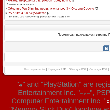
»
Аккамулятор для psp fat (любой город, почта)
[
3
]
Аккамулятор для psp fat
»
Обменяю Psp Slim 8gb прошитую на ipod 3-4 G серии Срочно
[
0
]
»
PSP Slim 3000 Аккумулятор
[
2
]
PSP Slim 3000 Аккумулятор работает НО (Частично)
Посетители, находящиеся в группе
Г
|
|
|
|
Flash игры onLine
Игры для PSP
Обои для PSP
Софт для PSP
"
" and "PlayStation" are re
Entertainment Inc. "
", PS
Computer Entertainment Inc. "
"Memory Stick Duo" logotype ar