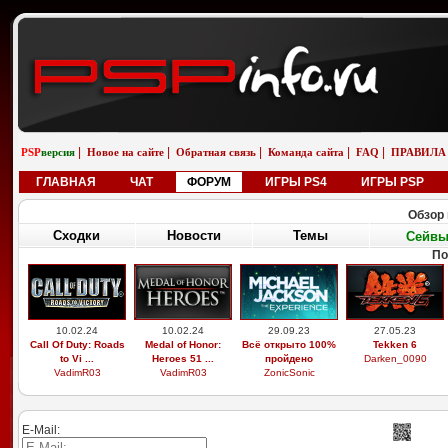
|
|
|
|
|
PSP
версия
Новое на сайте
Обратная связь
Команда сайта
FAQ
ПРАВИЛА
ГЛАВНАЯ
ЧАТ
ФОРУМ
ИГРЫ PS4
ИГРЫ PSP
Обзор 
Сходки
Новости
Темы
Сейв
По
10.02.24
10.02.24
29.09.23
27.05.23
Call Of Duty: Roads
Medal of Honor:
Всё открыто 100%
Tekken 6
to Vi ...
Heroes 51 ...
пройдено
Darken_0090
VadimR03
VadimR03
ZonicSonic
E-Mail: