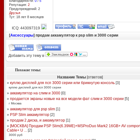
Благодарности:
0
/
5
Репутация:
2
Предупреждений: 2
Друзья
Тут: 18 лет 8 месяцев
ICQ: 443097319
[
Аксессуары
] продам аккамулятор к psp slim и 3000 серии
Добавить эту тему в
Похожие темы:
Название Темы
[ответов]
»
куплю дисплей для псп 3000 серии или брикнутую консоль
[
3
]
куплю дисплей для псп 3000 серии
»
аккамулятор на слим и 3000
[
0
]
»
продается экраны новые на все модели фат слим и 3000 серии
[
5
]
г Москва
»
аккамулятор для psp slim
[
1
]
»
PSP Slim аккамулятор
[
2
]
»
продам 2 диска, и аккамулятор
[
1
]
»
[МОСКВА] Продам PSP Slim(6.39ME)+МSProDuo Mark2 16GB+ AV compon
Cable+ U ...
[
2
]
3000 руб