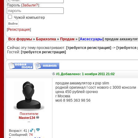
Пароль (
Забыли?
):
Чужой компьютер
Войти
[
Регистрация
]
Все форумы
»
Барахолка
»
Продам
» [
Аксессуары
] продам аккамулят
Сейчас эту тему просматривают:
[требуется регистрация]
->
[требуется 
Гостей:
[требуется регистрация]
#1 Добавлено: 1 ноября 2011 21:02
продам аккамулятор к psp slim
родной оригинал ! сост нового с 3000 консоли
цена 450 рублей срочно
г Москва
моб 8 985 363 98 56
Посетители
Master134
--
Возраст: 41 |
|
Сообщений:
74