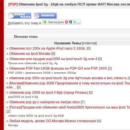
[
PSP
] Обменяю Ipod 3g - 16gb на любую ПСП кроме ФАТ! Москва лесо
Добавить эту тему в
Похожие темы:
Название Темы
[ответов]
»
Обменяю псп 200х на Apple iPod nano 5 16Gb.
[
0
]
»
Обменяю на Ipod Москва
[
8
]
»
Обменяю или продам psp1008 на ipod touch 3g или 4
[
0
]
Проам или обменяю на ipod 3g, 4g
»
Обменяю PSP Fat+16GB флешка на PSP-GO или PSP 200X
[
2
]
PSP 1008 + фирменная 16GB + комплект 5000р.
»
обменяю psp 300x на ipod touch 3g или 4g!только москва и мос.область
[
»
[Москва]Обменяю psp 3008 Предложения в тему желательно на Ipod Tou
или ...
[
0
]
»
обменяю psp 2008 на ipod 4 8gb (город Рязань)
[
0
]
psp2008 на ipod 4 8g
»
Обменяю psp go с набором на любую xbox
[
7
]
»
[Питер]Продам или обменяю свой Nokia5800 Xpressmusic на ваш Ipod T
[
2
]
обмен nokia 5800 на ipod touch 3g 8GB
»
Любая модель. кроме GO.Москва.Можно сломанную!
[
4
]
Москва