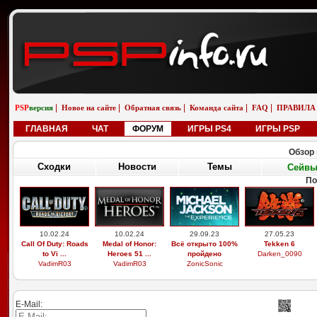
|
|
|
|
|
PSP
версия
Новое на сайте
Обратная связь
Команда сайта
FAQ
ПРАВИЛА
ГЛАВНАЯ
ЧАТ
ФОРУМ
ИГРЫ PS4
ИГРЫ PSP
Обзор 
Сходки
Новости
Темы
Сейв
По
10.02.24
10.02.24
29.09.23
27.05.23
Call Of Duty: Roads
Medal of Honor:
Всё открыто 100%
Tekken 6
to Vi ...
Heroes 51 ...
пройдено
Darken_0090
VadimR03
VadimR03
ZonicSonic
E-Mail: