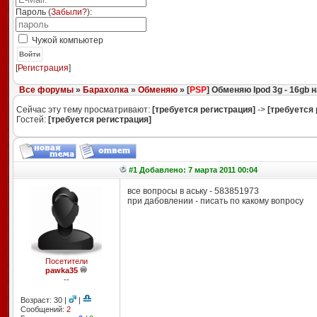
Пароль (
Забыли?
):
Чужой компьютер
Войти
[
Регистрация
]
Все форумы
»
Барахолка
»
Обменяю
» [
PSP
] Обменяю Ipod 3g - 16gb
Сейчас эту тему просматривают:
[требуется регистрация]
->
[требуется 
Гостей:
[требуется регистрация]
#1 Добавлено: 7 марта 2011 00:04
все вопросы в аську - 583851973
при дабовлении - писать по какому вопросу
Посетители
pawka35
--
Возраст: 30 |
|
Сообщений:
2