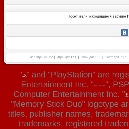
Посетители, находящиеся в группе
Г
|
|
|
|
Flash игры onLine
Игры для PSP
Обои для PSP
Софт для PSP
"
" and "PlayStation" are re
Entertainment Inc. "
", PS
Computer Entertainment Inc. "
"Memory Stick Duo" logotype ar
titles, publisher names, tradema
trademarks, registered tradem