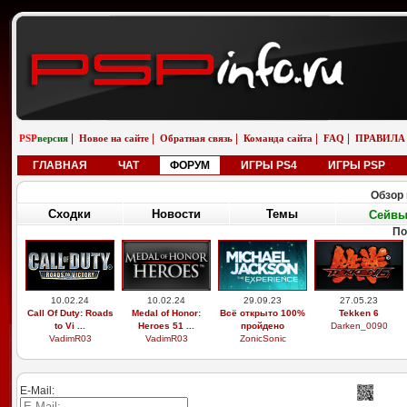
|
|
|
|
|
PSP
версия
Новое на сайте
Обратная связь
Команда сайта
FAQ
ПРАВИЛА
ГЛАВНАЯ
ЧАТ
ФОРУМ
ИГРЫ PS4
ИГРЫ PSP
Обзор 
Сходки
Новости
Темы
Сейв
По
10.02.24
10.02.24
29.09.23
27.05.23
Call Of Duty: Roads
Medal of Honor:
Всё открыто 100%
Tekken 6
to Vi ...
Heroes 51 ...
пройдено
Darken_0090
VadimR03
VadimR03
ZonicSonic
E-Mail: