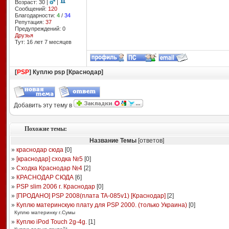
Возраст: 30 |
|
Сообщений:
120
Благодарности:
4
/
34
Репутация:
37
Предупреждений: 0
Друзья
Тут: 16 лет 7 месяцев
[
PSP
] Куплю psp [Краснодар]
Добавить эту тему в
Похожие темы:
Название Темы
[ответов]
»
краснодар сюда
[
0
]
»
[краснодар] сходка №5
[
0
]
»
Сходка Краснодар №4
[
2
]
»
КРАСНОДАР СЮДА
[
6
]
»
PSP slim 2006 г. Краснодар
[
0
]
»
[ПРОДАНО] PSP 2008(плата TA-085v1) [Краснодар]
[
2
]
»
Куплю материнскую плату для PSP 2000. (только Украина)
[
0
]
Куплю материнку г.Сумы
»
Куплю iPod Touch 2g-4g.
[
1
]