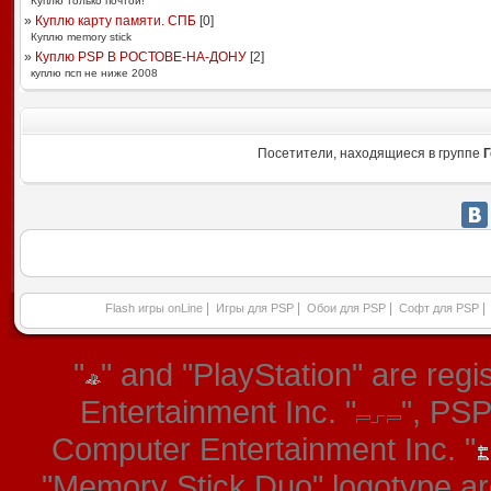
Куплю только почтой!
»
Куплю карту памяти. СПБ
[
0
]
Куплю memory stick
»
Куплю PSP В РОСТОВЕ-НА-ДОНУ
[
2
]
куплю псп не ниже 2008
Посетители, находящиеся в группе
Г
|
|
|
|
Flash игры onLine
Игры для PSP
Обои для PSP
Софт для PSP
"
" and "PlayStation" are re
Entertainment Inc. "
", PS
Computer Entertainment Inc. "
"Memory Stick Duo" logotype ar