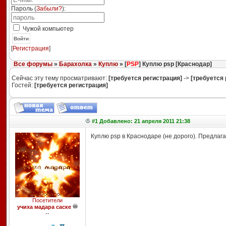
Пароль (
Забыли?
):
Чужой компьютер
Войти
[
Регистрация
]
Все форумы
»
Барахолка
»
Куплю
» [
PSP
] Куплю psp [Краснодар]
Сейчас эту тему просматривают:
[требуется регистрация]
->
[требуется 
Гостей:
[требуется регистрация]
#1 Добавлено: 21 апреля 2011 21:38
Куплю psp в Краснодаре (не дорого). Предлаг
Посетители
учиха мадара саске
--