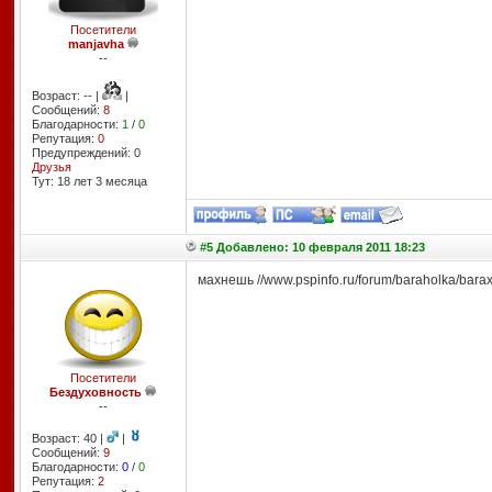
Посетители
manjavha
--
Возраст: -- |
|
Сообщений:
8
Благодарности:
1
/
0
Репутация:
0
Предупреждений: 0
Друзья
Тут: 18 лет 3 месяцa
#5 Добавлено: 10 февраля 2011 18:23
махнешь //www.pspinfo.ru/forum/baraholka/bara
Посетители
Бездуховность
--
Возраст: 40 |
|
Сообщений:
9
Благодарности:
0
/
0
Репутация:
2