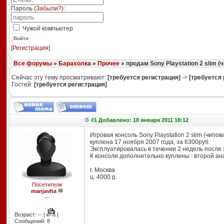
Пароль (
Забыли?
):
Чужой компьютер
Войти
[
Регистрация
]
Все форумы
»
Барахолка
»
Прочее
» продам Sony Playstation 2 slim (
Сейчас эту тему просматривают:
[требуется регистрация]
->
[требуется 
Гостей:
[требуется регистрация]
#1 Добавлено: 18 января 2011 18:12
Игровая консоль Sony Playstation 2 slim (чипов
куплена 17 ноября 2007 года, за 6300руб.
Эксплуатировалась в течении 2 недель после 
К консоли дополнительно куплены : второй ана
г. Москва
ц. 4000 р.
Посетители
manjavha
--
Возраст: -- |
|
Сообщений:
8