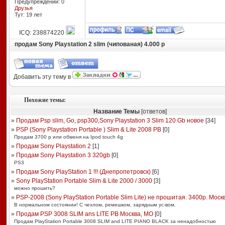
Предупреждений: 0
Друзья
Тут: 19 лет
ICQ: 238874220
продам Sony Playstation 2 slim (чипованая) 4.000 р
Добавить эту тему в
Похожие темы:
Название Темы
[ответов]
»
Продам Psp slim, Go, psp300,Sony Playstation 3 Slim 120 Gb новое
[
34
]
»
PSP (Sony Playstation Portable ) Slim & Lite 2008 PB
[
0
]
Продам 3700 р или обменя на Ipod touch 4g
»
Продам Sony Playstation 2
[
1
]
»
Продам Sony Playstation 3 320gb
[
0
]
PS3
»
Продам Sony PlayStation 1 !!! (Днепропетровск)
[
6
]
»
Sony PlayStation Portable Slim & Lite 2000 / 3000
[
3
]
можно прошить?
»
PSP-2008 (Sony PlayStation Portable Slim Lite) не прошитая. 3400р. Моск
В нормальном состоянии! C чехлом, ремешком, зарядным ус-вом.
»
Продам PSP 3008 SLIM ans LITE PB Москва, МО
[
0
]
Продам PlayStation Portable 3008 SLIM and LITE PIANO BLACK за ненадобностью