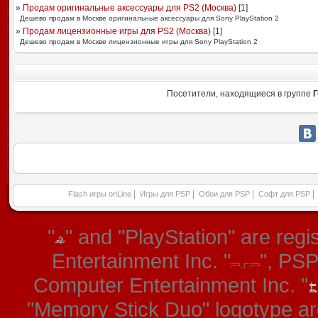
»
Продам оригинальные аксессуары для PS2 (Москва)
[
1
]
Дешево продам в Москве оригинальные аксессуары для Sony PlayStation 2
»
Продам лицензионные игры для PS2 (Москва)
[
1
]
Дешево продам в Москве лицензионные игры для Sony PlayStation 2
Посетители, находящиеся в группе
Г
|
|
|
|
Flash игры onLine
Игры для PSP
Обои для PSP
Софт для PSP
"
" and "PlayStation" are re
Entertainment Inc. "
", PS
Computer Entertainment Inc. "
"Memory Stick Duo" logotype ar