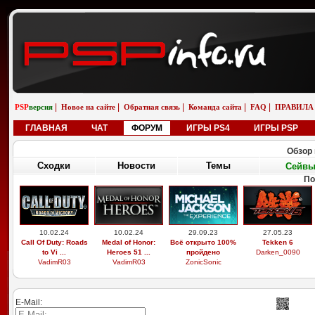
|
|
|
|
|
PSP
версия
Новое на сайте
Обратная связь
Команда сайта
FAQ
ПРАВИЛА
ГЛАВНАЯ
ЧАТ
ФОРУМ
ИГРЫ PS4
ИГРЫ PSP
Обзор 
Сходки
Новости
Темы
Сейв
По
10.02.24
10.02.24
29.09.23
27.05.23
Call Of Duty: Roads
Medal of Honor:
Всё открыто 100%
Tekken 6
to Vi ...
Heroes 51 ...
пройдено
Darken_0090
VadimR03
VadimR03
ZonicSonic
E-Mail: