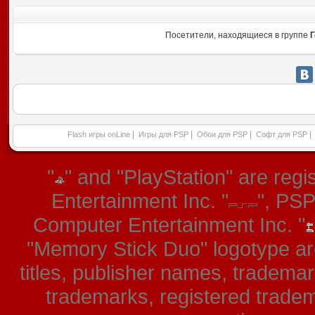
Посетители, находящиеся в группе
Г
|
|
|
|
Flash игры onLine
Игры для PSP
Обои для PSP
Софт для PSP
"
" and "PlayStation" are re
Entertainment Inc. "
", PS
Computer Entertainment Inc. "
"Memory Stick Duo" logotype ar
titles, publisher names, tradema
trademarks, registered tradem