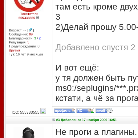
там есть кроме дву
3
Посетители
555333555
--
2)Делай прошу 5.00
Возраст: -- |
|
Сообщений:
89
Благодарности:
3
/
2
Репутация:
3
Добавлено спустя 2 
Предупреждений: 0
Друзья
Тут: 16 лет 9 месяцев
И вот ещё:
у тя должен быть пу
ms0:/seplugins/***.pr
кстати, а чё за прог
ICQ: 555333555
#3 Добавлено: 17 ноября 2009 16:51
Не проги а плагины. 