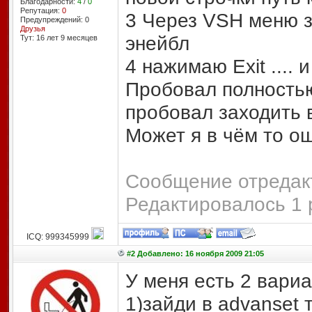
Благодарности:
4
/
0
Репутация:
0
3 Через VSH меню з
Предупреждений: 0
Друзья
энейбл
Тут: 16 лет 9 месяцев
4 нажимаю Exit .... 
Пробовал полностью
пробовал заходить в
Может я в чём то о
Сообщение отредакт
Редактировалось 1 
ICQ: 999345999
#2 Добавлено: 16 ноября 2009 21:05
У меня есть 2 вариа
1)зайди в advanset 