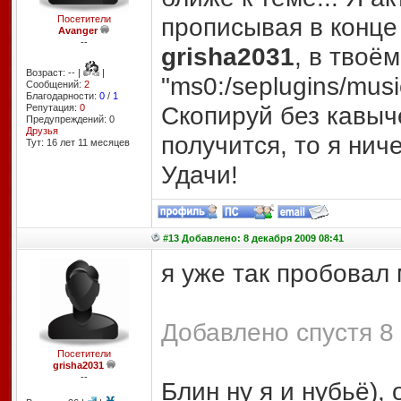
прописывая в конце е
Посетители
Avanger
--
grisha2031
, в твоё
Возраст: -- |
|
"ms0:/seplugins/music
Сообщений:
2
Благодарности:
0
/
1
Скопируй без кавыче
Репутация:
0
Предупреждений: 0
Друзья
получится, то я нич
Тут: 16 лет 11 месяцев
Удачи!
#13 Добавлено: 8 декабря 2009 08:41
я уже так пробовал
Добавлено спустя 8 
Посетители
grisha2031
--
Блин ну я и нубьё),