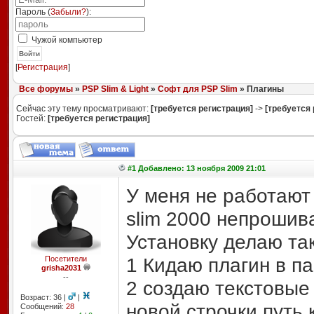
Пароль (
Забыли?
):
Чужой компьютер
Войти
[
Регистрация
]
Все форумы
»
PSP Slim & Light
»
Софт для PSP Slim
» Плагины
Сейчас эту тему просматривают:
[требуется регистрация]
->
[требуется 
Гостей:
[требуется регистрация]
#1 Добавлено: 13 ноября 2009 21:01
У меня не работают 
slim 2000 непрошив
Установку делаю так
1 Кидаю плагин в па
Посетители
grisha2031
--
2 создаю текстовы
Возраст: 36 |
|
новой строчки путь 
Сообщений:
28