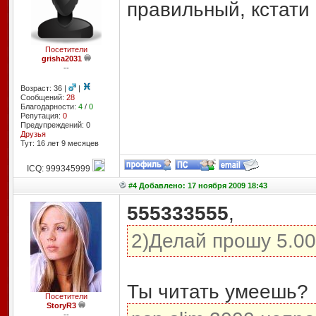
правильный, кстати
Посетители
grisha2031
--
Возраст: 36 |
|
Сообщений:
28
Благодарности:
4
/
0
Репутация:
0
Предупреждений: 0
Друзья
Тут: 16 лет 9 месяцев
ICQ: 999345999
#4 Добавлено: 17 ноября 2009 18:43
555333555
,
2)Делай прошу 5.0
Ты читать умеешь?
Посетители
StoryR3
--