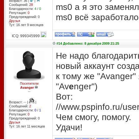
Возраст: 36 |
|
ms0 а я это заменял
Сообщений:
28
Благодарности:
4
/
0
Репутация:
0
ms0 всё заработало
Предупреждений: 0
Друзья
Тут: 16 лет 9 месяцев
ICQ: 999345999
#14 Добавлено: 8 декабря 2009 21:25
Не надо благодарить
новый аккаунт созда
к тому же "Avanger"
"Av
e
nger")
Посетители
Avanger
--
Вот:
Возраст: -- |
|
//www.pspinfo.ru/use
Сообщений:
2
Благодарности:
0
/
1
Чем смогу, помогу.
Репутация:
0
Предупреждений: 0
Друзья
Удачи!
Тут: 16 лет 11 месяцев