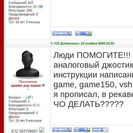
Сообщений:
812
Благодарности:
32
/
85
Репутация:
183
Предупреждений: 0
Друзья
Тут: 18 лет 3 месяцa
#10 Добавлено: 23 ноября 2009 22:55
Люди ПОМОГИТЕ!!! П
аналоговый джостик 
инструкции написан
game, game150, vsh 
Посетители
sparker psp master
--
я прописал, в рекав
Возраст: -- |
|
ЧО ДЕЛАТЬ?????
Сообщений:
1
Благодарности:
0
/
0
Репутация:
0
Предупреждений: 0
Друзья
Тут: 16 лет 8 месяцев
ICQ: 583708667