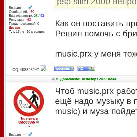
psp slim 2000 непр
Возраст: -- |
|
Сообщений:
460
Благодарности:
28
/
93
Репутация:
63
Как он поставить п
Предупреждений: 0
Друзья
Решил помочь с бр
Тут: 18 лет 10 месяцев
music.prx у меня тож
ICQ: 408343247
#5 Добавлено: 18 ноября 2009 16:44
Чтоб music.prx рабо
ещё надо музыку в п
music) и муза пойде
Посетители
555333555
--
Возраст: -- |
|