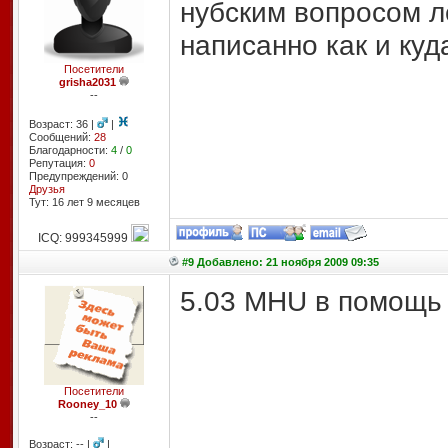
нубским вопросом ле
написанно как и ку
Посетители
grisha2031
--
Возраст: 36 |
|
Сообщений:
28
Благодарности:
4
/
0
Репутация:
0
Предупреждений: 0
Друзья
Тут: 16 лет 9 месяцев
ICQ: 999345999
#9 Добавлено: 21 ноября 2009 09:35
5.03 MHU в помощь
Посетители
Rooney_10
--
Возраст: -- |
|