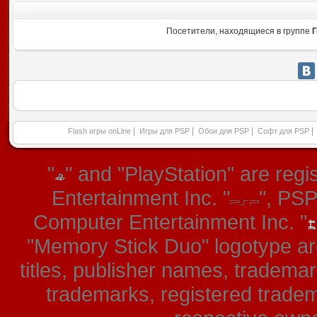
Посетители, находящиеся в группе
Г
|
|
|
|
Flash игры onLine
Игры для PSP
Обои для PSP
Софт для PSP
"
" and "PlayStation" are re
Entertainment Inc. "
", PS
Computer Entertainment Inc. "
"Memory Stick Duo" logotype ar
titles, publisher names, tradema
trademarks, registered tradem