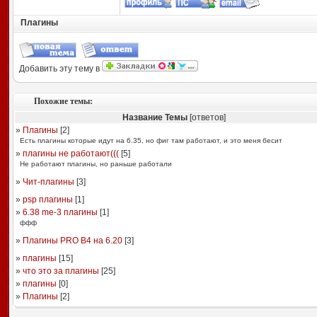
Плагины
Добавить эту тему в
Похожие темы:
Название Темы
[ответов]
»
Плагины
[
2
]
Есть плагины которые идут на 6.35, но фиг там работают, и это меня бесит
»
плагины не работают(((
[
5
]
Не работают плагины, но раньше работали
»
Чит-плагины
[
3
]
»
psp плагины
[
1
]
»
6.38 me-3 плагины
[
1
]
ффф
»
Плагины PRO B4 на 6.20
[
3
]
»
плагины
[
15
]
»
что это за плагины
[
25
]
»
плагины
[
0
]
»
Плагины
[
2
]