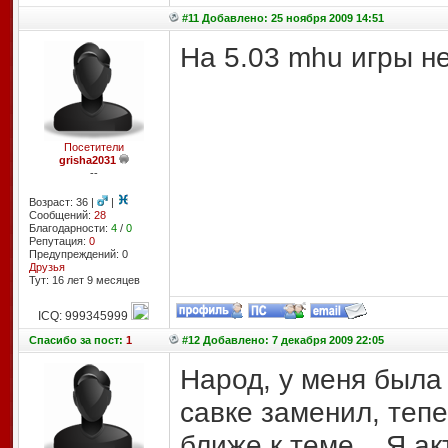
#11 Добавлено: 25 ноября 2009 14:51
На 5.03 mhu игры не
Посетители
grisha2031
--
Возраст: 36 |
|
Сообщений:
28
Благодарности:
4
/
0
Репутация:
0
Предупреждений: 0
Друзья
Тут: 16 лет 9 месяцев
ICQ: 999345999
Спасибо
за пост:
1
#12 Добавлено: 7 декабря 2009 22:05
Народ, у меня была 
савке заменил, тепе
ближе к теме... Я а