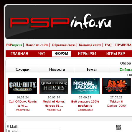
|
|
|
|
|
PSP
версия
Новое на сайте
Обратная связь
Команда сайта
FAQ
ПРАВИЛА
ГЛАВНАЯ
ЧАТ
ФОРУМ
ИГРЫ PS4
ИГРЫ PSP
Обзор 
Сходки
Новости
Темы
Сейв
По
10.02.24
10.02.24
29.09.23
27.05.23
Call Of Duty: Roads
Medal of Honor:
Всё открыто 100%
Tekken 6
to Vi ...
Heroes 51 ...
пройдено
Darken_0090
VadimR03
VadimR03
ZonicSonic
E-Mail: