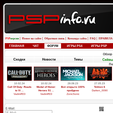
|
|
|
|
|
PSP
версия
Новое на сайте
Обратная связь
Команда сайта
FAQ
ПРАВИЛА
ГЛАВНАЯ
ЧАТ
ФОРУМ
ИГРЫ PS4
ИГРЫ PSP
Обзор 
Сходки
Новости
Темы
Сейв
По
10.02.24
10.02.24
29.09.23
27.05.23
Call Of Duty: Roads
Medal of Honor:
Всё открыто 100%
Tekken 6
to Vi ...
Heroes 51 ...
пройдено
Darken_0090
VadimR03
VadimR03
ZonicSonic
E-Mail: