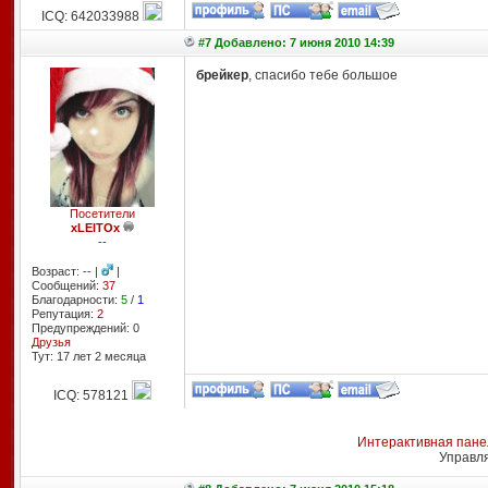
ICQ: 642033988
#7 Добавлено: 7 июня 2010 14:39
брейкер
, спасибо тебе большое
Посетители
xLEITOx
--
Возраст: -- |
|
Сообщений:
37
Благодарности:
5
/
1
Репутация:
2
Предупреждений: 0
Друзья
Тут: 17 лет 2 месяцa
ICQ: 578121
Интерактивная пане
Управл