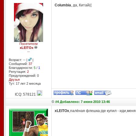
Columbia
, да, Китай((
Посетители
xLEITOx
--
Возраст: -- |
|
Сообщений:
37
Благодарности:
5
/
1
Репутация:
2
Предупреждений: 0
Друзья
Тут: 17 лет 2 месяцa
ICQ: 578121
#4 Добавлено: 7 июня 2010 13:46
xLEITOx
,палёная флешка,где купил - иди,меня