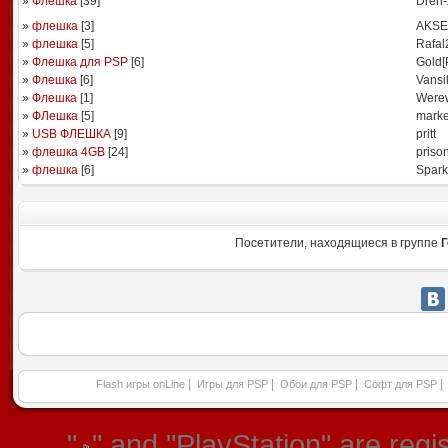
»
Флешка
[
39
]
Dren-
»
флешка
[
3
]
AKSE
»
флешка
[
5
]
Rafal
»
Флешка для PSP
[
6
]
Gold[
»
Флешка
[
6
]
Vansil
»
Флешка
[
1
]
Werew
»
ФЛешка
[
5
]
marke
»
USB ФЛЕШКА
[
9
]
pritt
»
флешка 4GB
[
24
]
priso
»
флешка
[
6
]
Spark
Посетители, находящиеся в группе
Г
|
|
|
|
Flash игры onLine
Игры для PSP
Обои для PSP
Софт для PSP
"
" and "PlayStation" are re