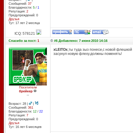
Сообщений:
37
Благодарности:
5
/
1
Репутация:
2
Предупреждений: 0
Друзья
Тут: 17 лет 2 месяцa
ICQ: 578121
Спасибо
за пост:
1
#6 Добавлено: 7 июня 2010 14:16
xLEITOx
,ты туда зыз понеси,с новой флешкой 
засунул новую флеху.должны поменять!
Посетители
брейкер
--
Возраст: 28 |
|
Сообщений:
361
Благодарности:
12
/
22
Репутация:
7
Предупреждений: 0
Друзья
Тут: 16 лет 6 месяцев