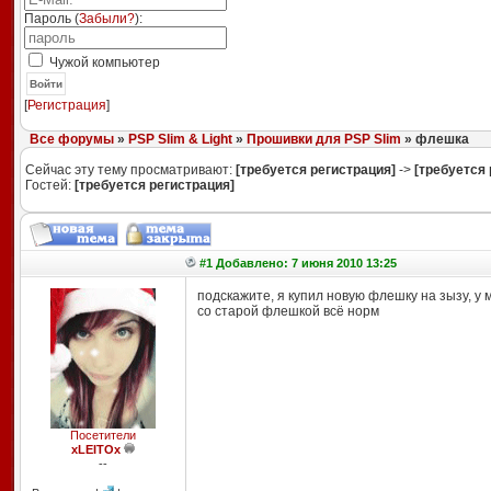
Пароль (
Забыли?
):
Чужой компьютер
Войти
[
Регистрация
]
Все форумы
»
PSP Slim & Light
»
Прошивки для PSP Slim
» флешка
Сейчас эту тему просматривают:
[требуется регистрация]
->
[требуется 
Гостей:
[требуется регистрация]
#1 Добавлено: 7 июня 2010 13:25
подскажите, я купил новую флешку на зызу, у м
со старой флешкой всё норм
Посетители
xLEITOx
--