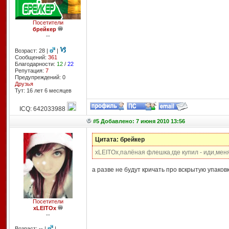
Посетители
брейкер
--
Возраст: 28 |
|
Сообщений:
361
Благодарности:
12
/
22
Репутация:
7
Предупреждений: 0
Друзья
Тут: 16 лет 6 месяцев
ICQ: 642033988
#5 Добавлено: 7 июня 2010 13:56
Цитата: брейкер
xLEITOx,палёная флешка,где купил - иди,мен
а разве не будут кричать про вскрытую упаков
Посетители
xLEITOx
--
Возраст: -- |
|