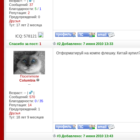
Возраст: -- |
|
Сообщений:
37
Благодарности:
5
/
1
Репутация:
2
Предупреждений: 0
Друзья
Тут: 17 лет 2 месяцa
ICQ: 578121
Спасибо
за пост:
1
#2 Добавлено: 7 июня 2010 13:33
Отформатируй на компе флешку. Китай купил? 
Посетители
Columbia
--
Возраст: -- |
|
Сообщений:
570
Благодарности:
0
/
35
Репутация:
14
Предупреждений: 1
Друзья
Тут: 18 лет 9 месяцев
#3 Добавлено: 7 июня 2010 13:43