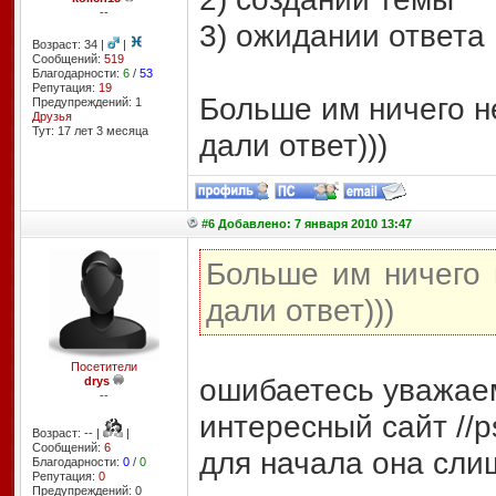
--
3) ожидании ответа
Возраст: 34 |
|
Сообщений:
519
Благодарности:
6
/
53
Репутация:
19
Больше им ничего н
Предупреждений: 1
Друзья
Тут: 17 лет 3 месяцa
дали ответ)))
#6 Добавлено: 7 января 2010 13:47
Больше им ничего 
дали ответ)))
Посетители
ошибаетесь уважаем
drys
--
интересный сайт //
p
Возраст: -- |
|
Сообщений:
6
для начала она слиш
Благодарности:
0
/
0
Репутация:
0
Предупреждений: 0