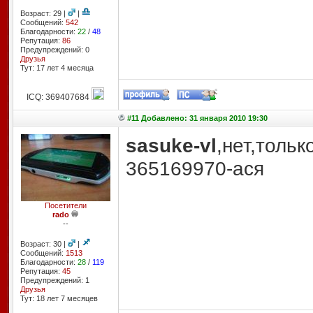
Возраст: 29 |
|
Сообщений:
542
Благодарности:
22
/
48
Репутация:
86
Предупреждений: 0
Друзья
Тут: 17 лет 4 месяцa
ICQ: 369407684
#11 Добавлено: 31 января 2010 19:30
sasuke-vl
,нет,толь
365169970-ася
Посетители
rado
--
Возраст: 30 |
|
Сообщений:
1513
Благодарности:
28
/
119
Репутация:
45
Предупреждений: 1
Друзья
Тут: 18 лет 7 месяцев