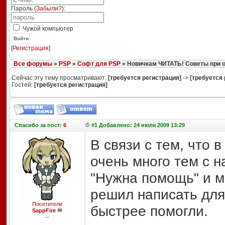
Пароль (
Забыли?
):
Чужой компьютер
Войти
[
Регистрация
]
Все форумы
»
PSP
»
Софт для PSP
» Новичкам ЧИТАТЬ! Советы при 
Сейчас эту тему просматривают:
[требуется регистрация]
->
[требуется 
Гостей:
[требуется регистрация]
Спасибо
за пост:
6
#1 Добавлено: 24 июля 2009 13:29
В связи с тем, что 
очень много тем с 
"Нужна помощь" и 
решил написать для
Посетители
быстрее помогли.
SappFire
--