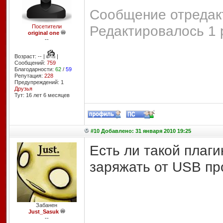
Сообщение отредакт
Редактировалось 1 
Посетители
original one
--
Возраст: -- |
|
Сообщений:
759
Благодарности:
62
/
59
Репутация:
228
Предупреждений: 1
Друзья
Тут: 16 лет 6 месяцев
#10 Добавлено: 31 января 2010 19:25
Есть ли такой плаги
заряжать от USB п
Забанен
Just_Sasuk
--