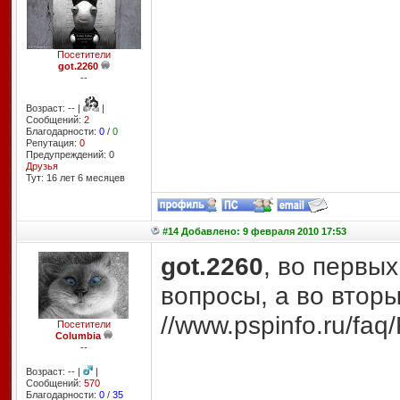
Посетители
got.2260
--
Возраст: -- |
|
Сообщений:
2
Благодарности:
0
/
0
Репутация:
0
Предупреждений: 0
Друзья
Тут: 16 лет 6 месяцев
#14 Добавлено: 9 февраля 2010 17:53
got.2260
, во первых
вопросы, а во вторы
//www.pspinfo.ru/faq
Посетители
Columbia
--
Возраст: -- |
|
Сообщений:
570
Благодарности:
0
/
35