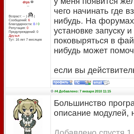
у меня появится же
drys
--
чего начинать где в
Возраст: -- |
|
нибудь. На форумах
Сообщений:
6
Благодарности:
0
/
0
установке запуску и
Репутация:
0
Предупреждений: 0
Друзья
поковыряться в файл
Тут: 16 лет 7 месяцев
нибудь может помо
если вы действител
#4 Добавлено: 7 января 2010 11:15
Большинство програ
описание модулей, н
Добавлено спустя 1 