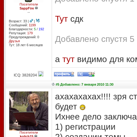
Посетители
SappFire
--
Тут
сдк
Возраст: 33 |
|
Сообщений:
1199
Благодарности:
5
/
192
Репутация:
179
Добавлено спустя 5 
Предупреждений: 0
Друзья
Тут: 18 лет 6 месяцев
а
тут
видимо для ко
ICQ: 3828204
#5 Добавлено: 7 января 2010 11:30
ахахахахах!!!! зря с
будет
Ихнее дело заключа
1) регистрации
Посетители
2) создании темы
kolich15