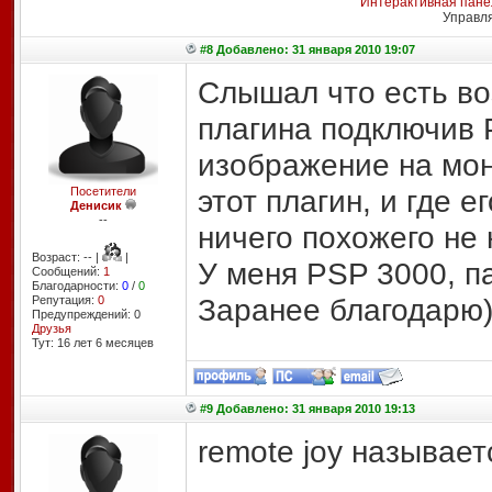
Интерактивная пане
Управл
#8 Добавлено: 31 января 2010 19:07
Слышал что есть во
плагина подключив 
изображение на мон
этот плагин, и где 
Посетители
Денисик
--
ничего похожего не
Возраст: -- |
|
У меня PSP 3000, па
Сообщений:
1
Благодарности:
0
/
0
Заранее благодарю
Репутация:
0
Предупреждений: 0
Друзья
Тут: 16 лет 6 месяцев
#9 Добавлено: 31 января 2010 19:13
remote joy называет