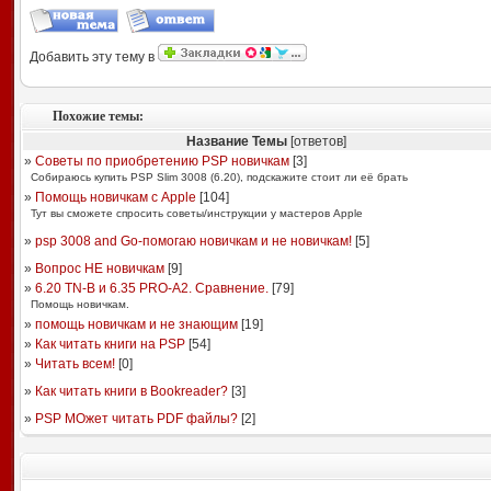
Добавить эту тему в
Похожие темы:
Название Темы
[ответов]
»
Советы по приобретению PSP новичкам
[
3
]
Собираюсь купить PSP Slim 3008 (6.20), подскажите стоит ли её брать
»
Помощь новичкам с Apple
[
104
]
Тут вы сможете спросить советы/инструкции у мастеров Apple
»
psp 3008 and Go-помогаю новичкам и не новичкам!
[
5
]
»
Вопрос НЕ новичкам
[
9
]
»
6.20 TN-B и 6.35 PRO-A2. Сравнение.
[
79
]
Помощь новичкам.
»
помощь новичкам и не знающим
[
19
]
»
Как читать книги на PSP
[
54
]
»
Читать всем!
[
0
]
»
Как читать книги в Bookreader?
[
3
]
»
PSP МОжет читать PDF файлы?
[
2
]