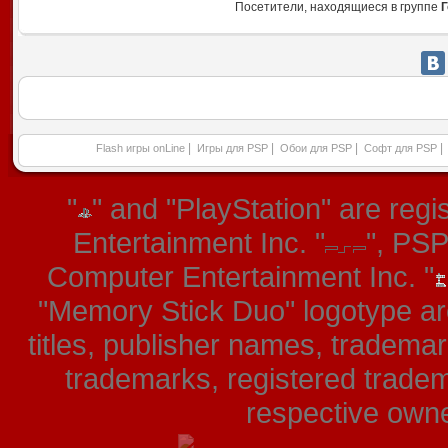
Посетители, находящиеся в группе
Г
|
|
|
|
Flash игры onLine
Игры для PSP
Обои для PSP
Софт для PSP
"
" and "PlayStation" are re
Entertainment Inc. "
", PS
Computer Entertainment Inc. "
"Memory Stick Duo" logotype ar
titles, publisher names, tradema
trademarks, registered tradem
respective owner