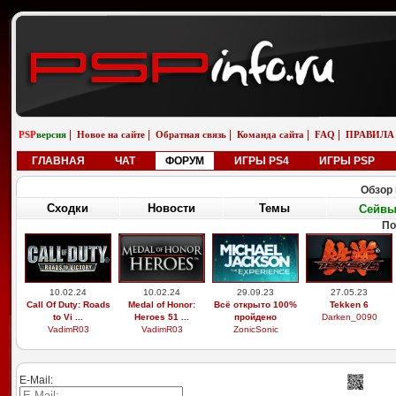
|
|
|
|
|
PSP
версия
Новое на сайте
Обратная связь
Команда сайта
FAQ
ПРАВИЛА
ГЛАВНАЯ
ЧАТ
ФОРУМ
ИГРЫ PS4
ИГРЫ PSP
Обзор 
Сходки
Новости
Темы
Сейв
По
10.02.24
10.02.24
29.09.23
27.05.23
Call Of Duty: Roads
Medal of Honor:
Всё открыто 100%
Tekken 6
to Vi ...
Heroes 51 ...
пройдено
Darken_0090
VadimR03
VadimR03
ZonicSonic
E-Mail: