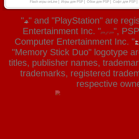
|
|
|
|
Flash игры onLine
Игры для PSP
Обои для PSP
Софт для PSP
"
" and "PlayStation" are re
Entertainment Inc. "
", PS
Computer Entertainment Inc. "
"Memory Stick Duo" logotype ar
titles, publisher names, tradema
trademarks, registered tradem
respective owner