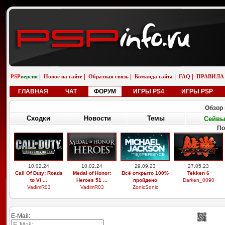
|
|
|
|
|
PSP
версия
Новое на сайте
Обратная связь
Команда сайта
FAQ
ПРАВИЛА
ГЛАВНАЯ
ЧАТ
ФОРУМ
ИГРЫ PS4
ИГРЫ PSP
Обзор 
Сходки
Новости
Темы
Сейв
По
10.02.24
10.02.24
29.09.23
27.05.23
Call Of Duty: Roads
Medal of Honor:
Всё открыто 100%
Tekken 6
to Vi ...
Heroes 51 ...
пройдено
Darken_0090
VadimR03
VadimR03
ZonicSonic
E-Mail: