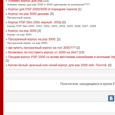
»
Алюмин корпус для psp
[
10
]
Алюмин корпус для psp 2000 и 3000 одинаковы по размерам????
»
Корпус для PSP 2000/3000 И передние панели
[
1
]
»
Корпус на psp 3000 дешева.
[
0
]
Прозрачный корпус.
»
Корпус PSP Slim 200x черный - 650р
[
0
]
Корпус PSP Slim 2000, 2001, 2002, 2003, 2004, 2005, 2006, 2007, 2008
»
Корпус на psp 3000
[
3
]
Корпус на psp 3000
»
Прозрачный корпус на psp 3000.
[
2
]
Прозрачный корпус на psp 3000.
»
где купить прозрачный корпус на псп 3000???
[
2
]
»
Возможно ли поставить корпус от 3000 на slim?
[
16
]
»
Продам корпус PSP-2000 со всеми винтиками,наклейками и кнопками.Ук
[
1
]
»
Куплю белый, красный или синий корпус для psp 2000 slim. Почтой.
[
0
]
Посетители, находящиеся в группе
Г