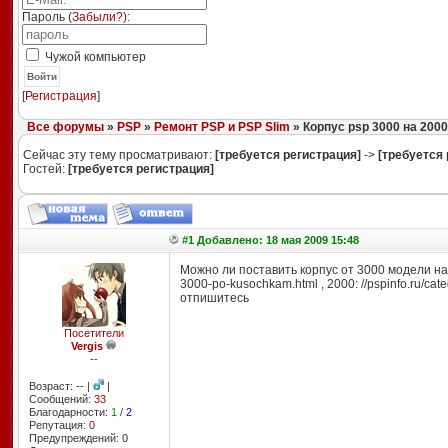
Пароль (
Забыли?
):
Чужой компьютер
Войти
[
Регистрация
]
Все форумы
»
PSP
»
Ремонт PSP и PSP Slim
» Корпус psp 3000 на 2000
Сейчас эту тему просматривают:
[требуется регистрация]
->
[требуется 
Гостей:
[требуется регистрация]
#1 Добавлено: 18 мая 2009 15:48
Можно ли поставить корпус от 3000 модели на 
3000-po-kusochkam.html , 2000: //
pspinfo
.ru/cat
отпишитесь
Посетители
Vergis
--
Возраст: -- |
|
Сообщений:
33
Благодарности:
1
/
2
Репутация:
0
Предупреждений: 0