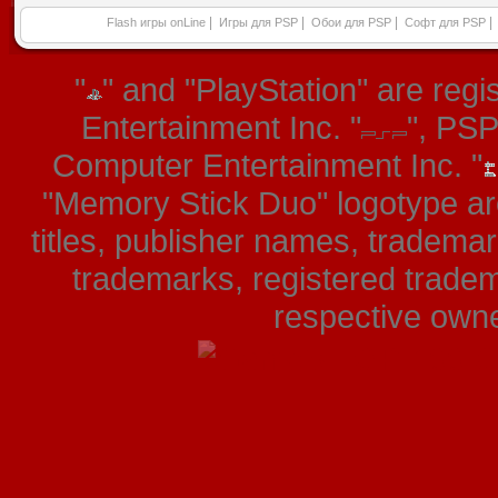
|
|
|
|
Flash игры onLine
Игры для PSP
Обои для PSP
Софт для PSP
"
" and "PlayStation" are re
Entertainment Inc. "
", PS
Computer Entertainment Inc. "
"Memory Stick Duo" logotype ar
titles, publisher names, tradema
trademarks, registered tradem
respective owner