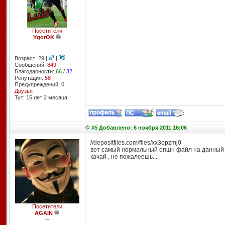
Посетители
YgorOK
--
Возраст: 29 |
|
Сообщений:
849
Благодарности:
66
/
32
Репутация:
58
Предупреждений: 0
Друзья
Тут: 15 лет 2 месяцa
#5 Добавлено: 6 ноября 2011 16:06
//depositfiles.com/files/xx3opzmj0
вот самый нормальный опшн файл на данный
качай , не пожалеешь...
Посетители
AGAIN
--