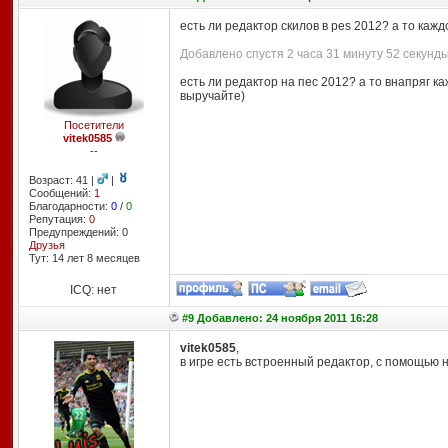
есть ли редактор скилов в pes 2012? а то кажд
Добавлено спустя 2 часа 31 минуту 52 секунды
есть ли редактор на пес 2012? а то внапряг к
выручайте)
Посетители
vitek0585
--
Возраст: 41 |
|
Сообщений:
1
Благодарности:
0
/
0
Репутация:
0
Предупреждений: 0
Друзья
Тут: 14 лет 8 месяцев
ICQ: нет
#9 Добавлено: 24 ноября 2011 16:28
vitek0585
,
в игре есть встроенный редактор, с помощью н