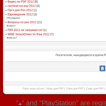
»
Видео на PSP 2012
[
8
]
»
cwcheat rus psp 2012
[
3
]
»
Патч для Pes 2012
[
1
]
»
Евровидение 2012
[
3
]
Обсуждаем.
»
Вопросы по pes 2012
[
11
]
Вопрос!
»
FIFA 2012 не загружается!
[
1
]
»
WWE SmackDown Vs Raw 2012
[
7
]
Фейк,не?
Посетители, находящиеся в группе
Г
|
|
|
|
Flash игры onLine
Игры для PSP
Обои для PSP
Софт для PSP
"
" and "PlayStation" are re