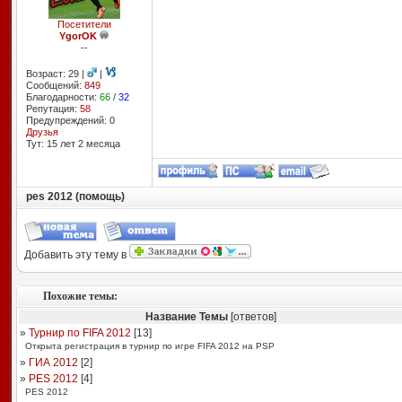
Посетители
YgorOK
--
Возраст: 29 |
|
Сообщений:
849
Благодарности:
66
/
32
Репутация:
58
Предупреждений: 0
Друзья
Тут: 15 лет 2 месяцa
pes 2012 (помощь)
Добавить эту тему в
Похожие темы:
Название Темы
[ответов]
»
Турнир по FIFA 2012
[
13
]
Открыта регистрация в турнир по игре FIFA 2012 на PSP
»
ГИА 2012
[
2
]
»
PES 2012
[
4
]
PES 2012