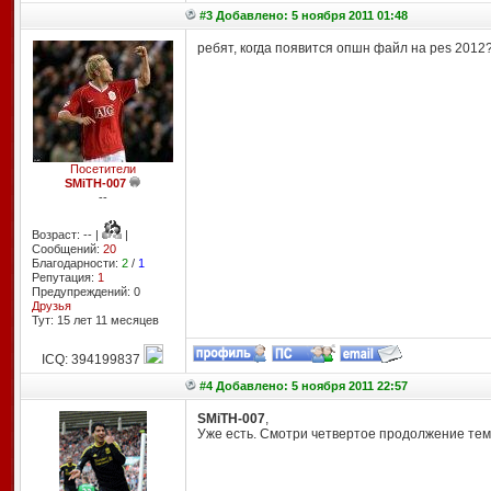
#3 Добавлено: 5 ноября 2011 01:48
ребят, когда появится опшн файл на pes 2012?)
Посетители
SMiTH-007
--
Возраст: -- |
|
Сообщений:
20
Благодарности:
2
/
1
Репутация:
1
Предупреждений: 0
Друзья
Тут: 15 лет 11 месяцев
ICQ: 394199837
#4 Добавлено: 5 ноября 2011 22:57
SMiTH-007
,
Уже есть. Смотри четвертое продолжение тем