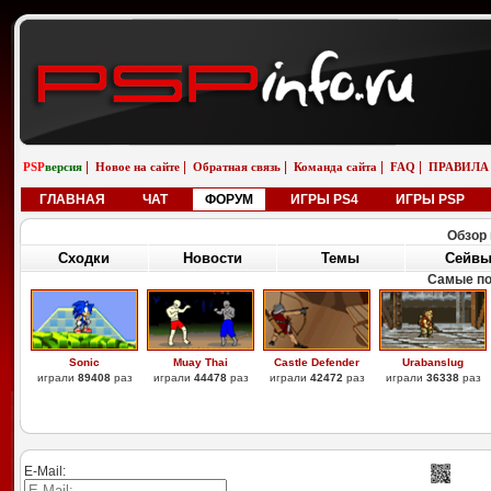
|
|
|
|
|
PSP
версия
Новое на сайте
Обратная связь
Команда сайта
FAQ
ПРАВИЛА
ГЛАВНАЯ
ЧАТ
ФОРУМ
ИГРЫ PS4
ИГРЫ PSP
Обзор 
Сходки
Новости
Темы
Сейв
Самые по
Sonic
Muay Thai
Castle Defender
Urabanslug
играли
89408
раз
играли
44478
раз
играли
42472
раз
играли
36338
раз
E-Mail: