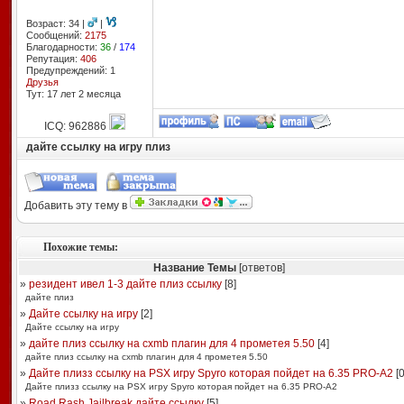
Возраст: 34 |
|
Сообщений:
2175
Благодарности:
36
/
174
Репутация:
406
Предупреждений: 1
Друзья
Тут: 17 лет 2 месяцa
ICQ: 962886
дайте ссылку на игру плиз
Добавить эту тему в
Похожие темы:
Название Темы
[ответов]
»
резидент ивел 1-3 дайте плиз ссылку
[
8
]
дайте плиз
»
Дайте ссылку на игру
[
2
]
Дайте ссылку на игру
»
дайте плиз ссылку на cxmb плагин для 4 прометея 5.50
[
4
]
дайте плиз ссылку на cxmb плагин для 4 прометея 5.50
»
Дайте плизз ссылку на PSX игру Spyro которая пойдет на 6.35 PRO-A2
[
Дайте плизз ссылку на PSX игру Spyro которая пойдет на 6.35 PRO-A2
»
Road Rash Jailbreak дайте ссылку
[
5
]