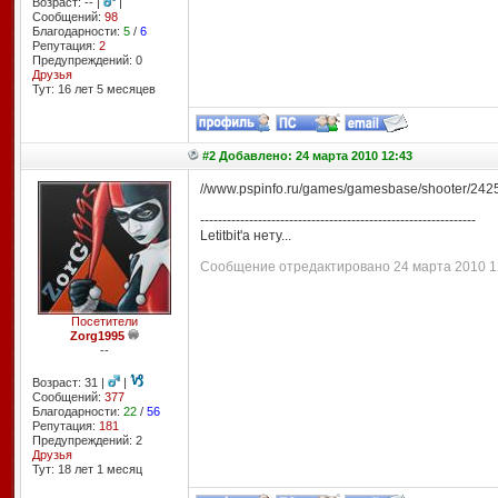
Возраст: -- |
|
Сообщений:
98
Благодарности:
5
/
6
Репутация:
2
Предупреждений: 0
Друзья
Тут: 16 лет 5 месяцев
#2 Добавлено: 24 марта 2010 12:43
//www.pspinfo.ru/games/gamesbase/shooter/24252
--------------------------------------------------------------
Letitbit'а нету...
Сообщение отредактировано 24 марта 2010 12
Посетители
Zorg1995
--
Возраст: 31 |
|
Сообщений:
377
Благодарности:
22
/
56
Репутация:
181
Предупреждений: 2
Друзья
Тут: 18 лет 1 месяц