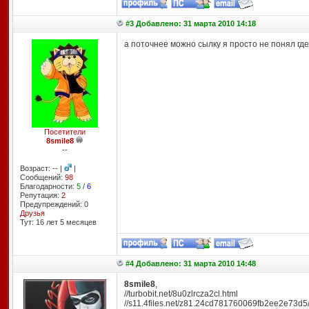
#3 Добавлено: 31 марта 2010 14:18
а поточнее можно сылку я просто не понял где
Посетители
8smile8
--
Возраст: -- |
|
Сообщений:
98
Благодарности:
5
/
6
Репутация:
2
Предупреждений: 0
Друзья
Тут: 16 лет 5 месяцев
#4 Добавлено: 31 марта 2010 14:48
8smile8
,
//turbobit.net/8u0zlrcza2cl.html
//s11.4files.net/z81.24cd781760069fb2ee2e73d5