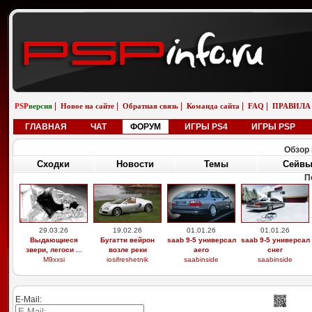
|
|
|
|
|
PSP
версия
Новое на сайте
Обратная связь
Команда сайта
FAQ
ПРАВИЛА
ГЛАВНАЯ
ЧАТ
ФОРУМ
ИГРЫ PS4
ИГРЫ PSP
Обзор 
Сходки
Новости
Темы
Сейв
П
29.03.26
19.02.26
01.01.26
01.01.26
Выдающиеся
Бугатти вейрон
saab 9-5 универсал
saab 9-5 универсал
звери, легоси ...
возле реки
aero
снег
M9xxsi
iosifreshetnik
saabinside
saabinside
E-Mail: