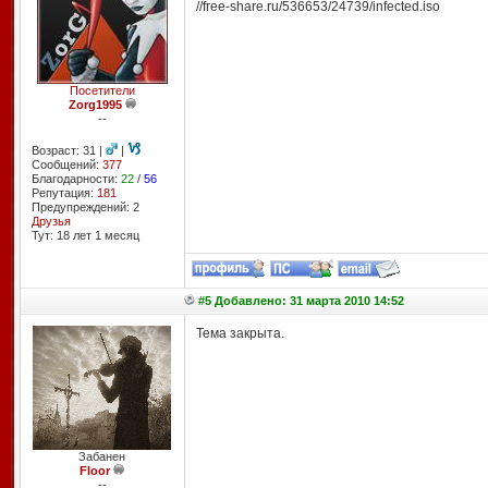
//free-share.ru/536653/24739/infected.iso
Посетители
Zorg1995
--
Возраст: 31 |
|
Сообщений:
377
Благодарности:
22
/
56
Репутация:
181
Предупреждений: 2
Друзья
Тут: 18 лет 1 месяц
#5 Добавлено: 31 марта 2010 14:52
Тема закрыта.
Забанен
Floor
--