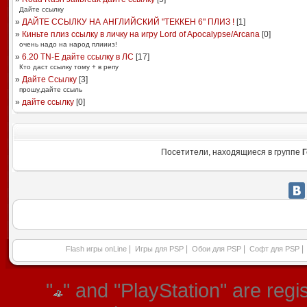
Дайте ссылку
»
ДАЙТЕ ССЫЛКУ НА АНГЛИЙСКИЙ "ТЕККЕН 6" ПЛИЗ !
[
1
]
»
Киньте плиз ссылку в личку на игру Lord of Apocalypse/Arcana
[
0
]
очень надо на народ плиииз!
»
6.20 TN-E дайте ссылку в ЛС
[
17
]
Кто даст ссылку тому + в репу
»
Дайте Ссылку
[
3
]
прошу,дайте ссыль
»
дайте ссылку
[
0
]
Посетители, находящиеся в группе
Г
|
|
|
|
Flash игры onLine
Игры для PSP
Обои для PSP
Софт для PSP
"
" and "PlayStation" are re