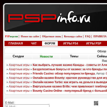
|
|
|
|
|
PSP
версия
Новое на сайте
Обратная связь
Команда сайта
FAQ
ПРАВИЛА
ГЛАВНАЯ
ЧАТ
ФОРУМ
ИГРЫ PS4
ИГРЫ PSP
Обзор 
Сходки
Новости
Сейв
Темы
П
08.08.25
06.11.18
26.04.13
05.01.13
Sony Aero Theme
Pixels
LittleBigPlanet
Ika Musume
randomizer562
boyarchuk
YAGAMI55
ULTIMATOR
E-Mail: