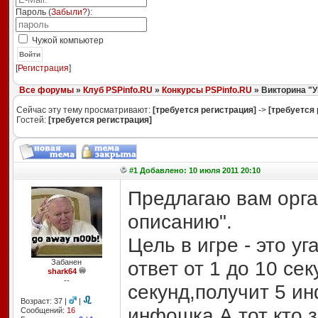
Пароль (
Забыли?
):
Чужой компьютер
Войти
[
Регистрация
]
Все форумы
»
Клуб PSPinfo.RU
»
Конкурсы PSPinfo.RU
» Викторина "У
Сейчас эту тему просматривают:
[требуется регистрация]
->
[требуется 
Гостей:
[требуется регистрация]
#1 Добавлено: 10 июля 2011 20:10
Предлагаю вам орган
описанию".
Цель в игре - это у
ответ от 1 до 10 се
Забанен
shark64
--
секунд,получит 5 ин
Возраст: 37 |
|
инфошка.А тот кто з
Сообщений:
16