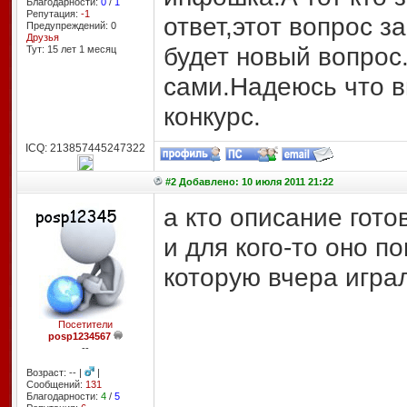
Благодарности:
0
/
1
Репутация:
-1
ответ,этот вопрос 
Предупреждений: 0
Друзья
будет новый вопрос
Тут: 15 лет 1 месяц
сами.Надеюсь что в
конкурс.
ICQ: 213857445247322
#2 Добавлено: 10 июля 2011 21:22
а кто описание гото
и для кого-то оно по
которую вчера игра
Посетители
posp1234567
--
Возраст: -- |
|
Сообщений:
131
Благодарности:
4
/
5