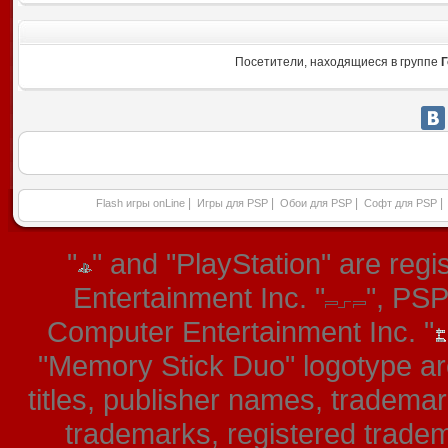
Посетители, находящиеся в группе
Г
|
|
|
|
Flash игры onLine
Игры для PSP
Обои для PSP
Софт для PSP
"
" and "PlayStation" are re
Entertainment Inc. "
", PS
Computer Entertainment Inc. "
"Memory Stick Duo" logotype ar
titles, publisher names, tradema
trademarks, registered tradem