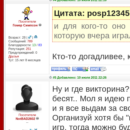
#4 Добавлено: 10 июля 2011 22:16
Цитата: posp12345
Посетители
и для кого-то оно
Гомер Симпсон
--
которую вчера игра
Возраст: 28 |
|
Сообщений:
789
Благодарности:
13
/
83
Репутация:
251
Предупреждений: 0
Кто-то догадливее, 
Друзья
Тут: 15 лет 8 месяцев
#5 Добавлено: 10 июля 2011 22:26
Ну и где викторина?
бесят.. Мол я идею 
и я все выдам за св
Организуй хотя бы 
Посетители
NotBAD2602
--
игр, тогда можно буд