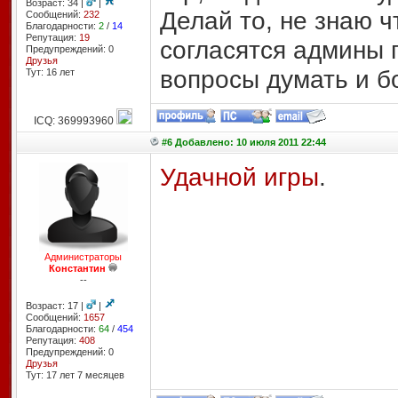
Возраст: 34 |
|
Делай то, не знаю чт
Сообщений:
232
Благодарности:
2
/
14
Репутация:
19
согласятся админы п
Предупреждений: 0
Друзья
вопросы думать и бо
Тут: 16 лет
ICQ: 369993960
#6 Добавлено: 10 июля 2011 22:44
Удачной игры
.
Администраторы
Константин
--
Возраст: 17 |
|
Сообщений:
1657
Благодарности:
64
/
454
Репутация:
408
Предупреждений: 0
Друзья
Тут: 17 лет 7 месяцев