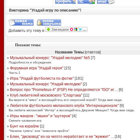
Викторина "Угадай игру по описанию"!
Добавить эту тему в
Похожие темы:
Название Темы
[ответов]
»
Музыкальный конкурс: "Угадай мелодию" №5
[
7
]
Подробности и обсуждение.
»
Форумная игра "Угадай героя"
[
15
]
Часть 1
»
Игра "Угадай футболиста по фотке"
[
181
]
»
Музыкальный конкурс "Угадай мелодию"
[
2
]
»
Вопрос про "Prometeus-4" (PSP) Не определяются "ISO" иг ...
[
6
]
»
Клуб любителей московского "Спартака"
[
11
]
Вы верите в "мясо" и восхищайтесь его скоросной игрой? Тогда вам сюда.
»
Любители футбольного миланского клуба "Интернационале"
[
9
]
Вы любите миланский "Интер" и восхищайтесь Джузепе Миацио? Тогда вам сюда.
»
Игры жанров : "экшен" и "шутеров"
[
4
]
Скиньте названия игр
»
Бунт на корабле
[
1
]
"Начиню тупить" или "помогите пройти"
»
Блин, "дисковод" из-за чегото неработает и не "жужжит" ...
[
16
]