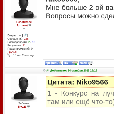
Мне больше 2-ой ва
Вопросы можно сдел
Посетители
Артем=)
--
Возраст: -- |
|
Сообщений:
228
Благодарности:
2
/
13
Репутация:
71
Предупреждений: 0
Друзья
Тут: 15 лет 2 месяцa
#4 Добавлено: 24 октября 2011 19:19
Цитата: Niko9566
1 - Конкурс на лу
там или ещё что-то
Забанен
iliya23
--