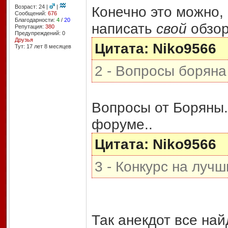
Возраст: 24 |
|
Конечно это можно, 
Сообщений:
676
Благодарности:
4
/
20
написать
свой
обзор
Репутация:
380
Предупреждений: 0
Друзья
Цитата: Niko9566
Тут: 17 лет 8 месяцев
2 - Вопросы боряна
Вопросы от Боряны..
форуме..
Цитата: Niko9566
3 - Конкурс на луч
Так анекдот все най