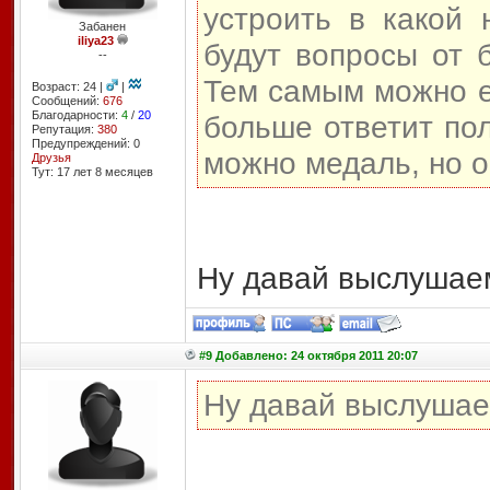
устроить в какой 
Забанен
iliya23
будут вопросы от 
--
Тем самым можно е
Возраст: 24 |
|
Сообщений:
676
Благодарности:
4
/
20
больше ответит пол
Репутация:
380
Предупреждений: 0
можно медаль, но о
Друзья
Тут: 17 лет 8 месяцев
Ну давай выслушаем
#9 Добавлено: 24 октября 2011 20:07
Ну давай выслушаем