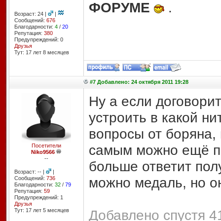
ФОРУМЕ
.
Возраст: 24 |
|
Сообщений:
676
Благодарности:
4
/
20
Репутация:
380
Предупреждений: 0
Друзья
Тут: 17 лет 8 месяцев
#7 Добавлено: 24 октября 2011 19:28
Ну а если договори
устроить в какой ни
вопросы от боряна,
самым можно ещё по
Посетители
Niko9566
--
больше ответит полу
Возраст: -- |
|
можно медаль, но он
Сообщений:
736
Благодарности:
32
/
79
Репутация:
59
Предупреждений: 1
Друзья
Тут: 17 лет 5 месяцев
Добавлено спустя 41