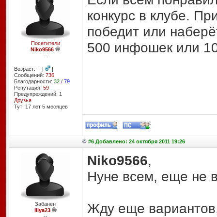
конкурс в клубе. Пр
победит или наберёт
500 инфошек или 10
Посетители
Niko9566
--
Возраст: -- |
|
Сообщений:
736
Благодарности:
32
/
79
Репутация:
59
Предупреждений: 1
Друзья
Тут: 17 лет 5 месяцев
#6 Добавлено: 24 октября 2011 19:26
Niko9566
,
Нуне всем, еще не 
Жду еще вариантов,
Забанен
iliya23
--