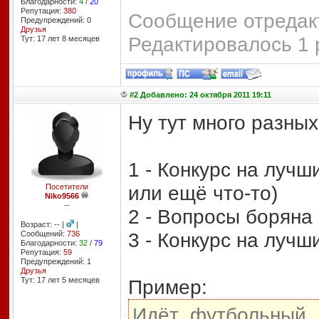
Благодарности:
4
/
20
Репутация:
380
Сообщение отредакт
Предупреждений: 0
Друзья
Редактировалось 1 
Тут: 17 лет 8 месяцев
#2 Добавлено: 24 октября 2011 19:11
Ну тут много разны
1 - Конкурс на лучш
или ещё что-то)
Посетители
Niko9566
--
2 - Вопросы боряна
Возраст: -- |
|
3 - Конкурс на лучш
Сообщений:
736
Благодарности:
32
/
79
Репутация:
59
Предупреждений: 1
Друзья
Тут: 17 лет 5 месяцев
Пример:
Идёт футбольный 