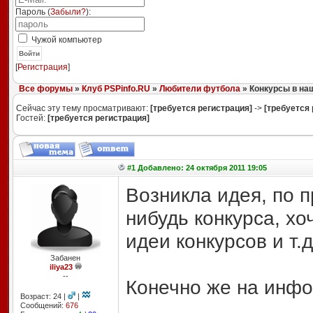
Пароль (
Забыли?
):
Чужой компьютер
Войти
[
Регистрация
]
Все форумы
»
Клуб PSPinfo.RU
»
Любители футбола
» Конкурсы в на
Сейчас эту тему просматривают:
[требуется регистрация]
->
[требуется 
Гостей:
[требуется регистрация]
#1 Добавлено: 24 октября 2011 19:05
Возникла идея, по 
нибудь конкурса, х
идеи конкурсов и т.
Забанен
iliya23
--
Конечно же на инфо
Возраст: 24 |
|
Сообщений:
676