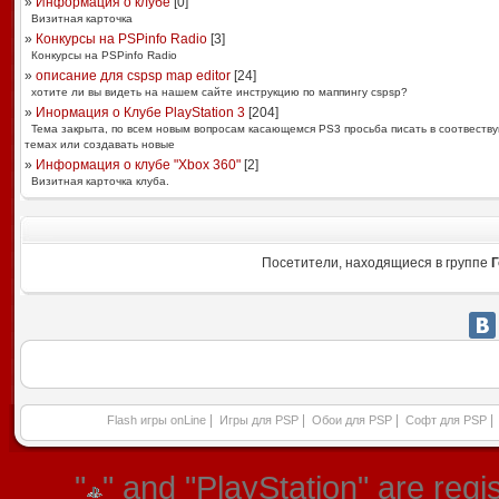
»
Информация о клубе
[
0
]
Визитная карточка
»
Конкурсы на PSPinfo Radio
[
3
]
Конкурсы на PSPinfo Radio
»
описание для cspsp map editor
[
24
]
хотите ли вы видеть на нашем сайте инструкцию по маппингу cspsp?
»
Инормация о Клубе PlayStation 3
[
204
]
Тема закрыта, по всем новым вопросам касающемся PS3 просьба писать в соотвеств
темах или создавать новые
»
Информация о клубе "Xbox 360"
[
2
]
Визитная карточка клуба.
Посетители, находящиеся в группе
Г
|
|
|
|
Flash игры onLine
Игры для PSP
Обои для PSP
Софт для PSP
"
" and "PlayStation" are re