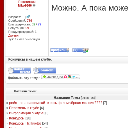
Посетители
Можно. А пока може
Niko9566
--
Возраст: -- |
|
Сообщений:
736
Благодарности:
32
/
79
Репутация:
59
Предупреждений: 1
Друзья
Тут: 17 лет 5 месяцев
Конкурсы в нашем клубе.
Добавить эту тему в
Похожие темы:
Название Темы
[ответов]
»
ребят а на нашем сайте есть фильм чёрная молния????
[
7
]
»
Перемены в клубе
[
4
]
»
Информация о клубе
[
0
]
»
Конкурсы
[
28
]
»
Конкурсы ПсПинфо
[
54
]