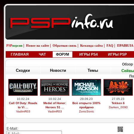
|
|
|
|
|
PSP
версия
Новое на сайте
Обратная связь
Команда сайта
FAQ
ПРАВИЛА
ГЛАВНАЯ
ЧАТ
ФОРУМ
ИГРЫ PS4
ИГРЫ PSP
Обзор 
Сходки
Новости
Темы
Сейв
По
10.02.24
10.02.24
29.09.23
27.05.23
Call Of Duty: Roads
Medal of Honor:
Всё открыто 100%
Tekken 6
to Vi ...
Heroes 51 ...
пройдено
Darken_0090
VadimR03
VadimR03
ZonicSonic
E-Mail: