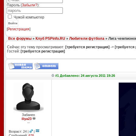
Пароль (
Забыли?
):
Чужой компьютер
Войти
[
Регистрация
]
Все форумы
»
Клуб PSPinfo.RU
»
Любители футбола
» Лига чемпионо
Сейчас эту тему просматривают:
[требуется регистрация]
->
[требуется 
Гостей:
[требуется регистрация]
#1 Добавлено: 24 августа 2011 19:26
Забанен
iliya23
--
Возраст: 24 |
|
Сообщений:
676