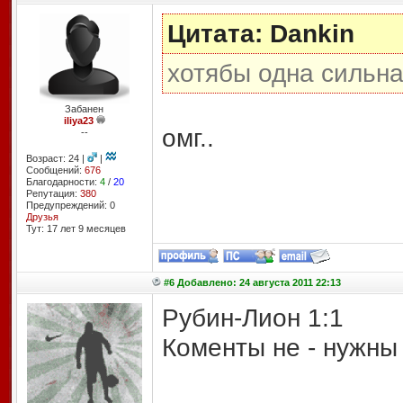
Цитата: Dankin
хотябы одна сильна
Забанен
iliya23
омг..
--
Возраст: 24 |
|
Сообщений:
676
Благодарности:
4
/
20
Репутация:
380
Предупреждений: 0
Друзья
Тут: 17 лет 9 месяцев
#6 Добавлено: 24 августа 2011 22:13
Рубин-Лион 1:1
Коменты не - нужны