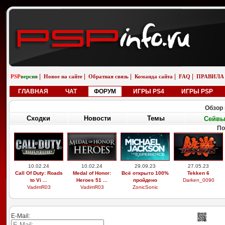
|
|
|
|
|
PSP
версия
Новое на сайте
Обратная связь
Команда сайта
FAQ
ПРАВИЛА
ГЛАВНАЯ
ЧАТ
ФОРУМ
ИГРЫ PS4
ИГРЫ PSP
Обзор 
Сходки
Новости
Темы
Сейв
По
10.02.24
10.02.24
29.09.23
27.05.23
Call Of Duty: Roads
Medal of Honor:
Всё открыто 100%
Tekken 6
to Vi ...
Heroes 51 ...
пройдено
Darken_0090
VadimR03
VadimR03
ZonicSonic
E-Mail: