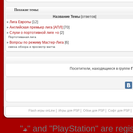
Похожие темы:
Название Темы
[ответов]
»
Лига Европы
[
12
]
»
Английская премьер лига [АПЛ]
[
70
]
»
Слухи о портотивной лиге =о
[
2
]
Портотиваная лига
»
Вопрсы по режиму Мастер-Лига
[
6
]
смена обзора и просмотр матча
Посетители, находящиеся в группе
Г
|
|
|
|
Flash игры onLine
Игры для PSP
Обои для PSP
Софт для PSP
"
" and "PlayStation" are re