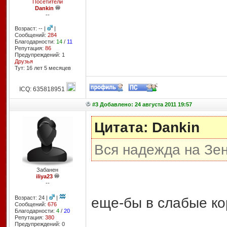
Посетители
Dankin
--
Возраст: -- |
|
Сообщений:
284
Благодарности:
14
/
11
Репутация:
86
Предупреждений: 1
Друзья
Тут: 16 лет 5 месяцев
ICQ: 635818951
#3 Добавлено: 24 августа 2011 19:57
Цитата: Dankin
Вся надежда на Зе
Забанен
iliya23
--
Возраст: 24 |
|
еще-бы в слабые ко
Сообщений:
676
Благодарности:
4
/
20
Репутация:
380
Предупреждений: 0