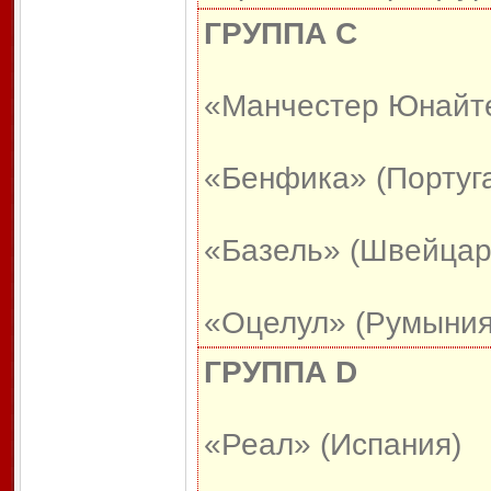
ГРУППА С
«Манчестер Юнайте
«Бенфика» (Португ
«Базель» (Швейцар
«Оцелул» (Румыния
ГРУППА D
«Реал» (Испания)