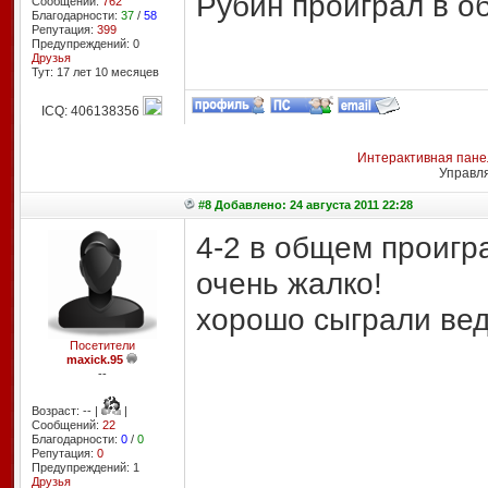
Рубин проиграл в об
Сообщений:
762
Благодарности:
37
/
58
Репутация:
399
Предупреждений: 0
Друзья
Тут: 17 лет 10 месяцев
ICQ: 406138356
Интерактивная пане
Управл
#8 Добавлено: 24 августа 2011 22:28
4-2 в общем проигр
очень жалко!
хорошо сыграли ве
Посетители
maxick.95
--
Возраст: -- |
|
Сообщений:
22
Благодарности:
0
/
0
Репутация:
0
Предупреждений: 1
Друзья