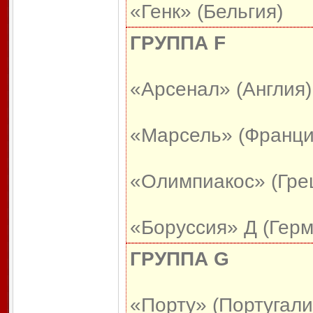
«Генк» (Бельгия)
ГРУППА F
«Арсенал» (Англия)
«Марсель» (Франци
«Олимпиакос» (Гре
«Боруссия» Д (Герм
ГРУППА G
«Порту» (Португали