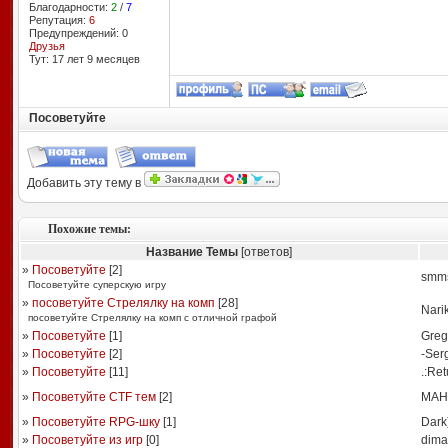
Благодарности:
2
/
7
Репутация:
6
Предупреждений: 0
Друзья
Тут: 17 лет 9 месяцев
Посоветуйте
Добавить эту тему в
Похожие темы:
Название Темы
[ответов]
»
Посоветуйте
[
2
]
smm
Посоветуйте суперскую игру
»
посоветуйте Стрелялку на комп
[
28
]
Nari
посоветуйте Стрелялку на комп с отличной графой
»
Посоветуйте
[
1
]
Greg
»
Посоветуйте
[
2
]
-Ser
»
Посоветуйте
[
11
]
.:Ret
»
Посоветуйте CTF тем
[
2
]
MAН
»
Посоветуйте RPG-шку
[
1
]
Dark
»
Посоветуйте из игр
[
0
]
dima