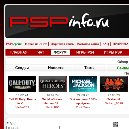
|
|
|
|
|
PSP
версия
Новое на сайте
Обратная связь
Команда сайта
FAQ
ПРАВИЛА
ГЛАВНАЯ
ЧАТ
ФОРУМ
ИГРЫ PS4
ИГРЫ PSP
Обзор 
Сходки
Новости
Темы
Сейв
По
10.02.24
10.02.24
29.09.23
27.05.23
Call Of Duty: Roads
Medal of Honor:
Всё открыто 100%
Tekken 6
to Vi ...
Heroes 51 ...
пройдено
Darken_0090
VadimR03
VadimR03
ZonicSonic
E-Mail: