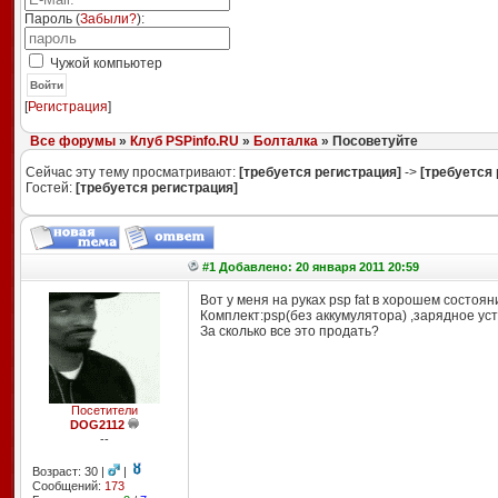
Пароль (
Забыли?
):
Чужой компьютер
Войти
[
Регистрация
]
Все форумы
»
Клуб PSPinfo.RU
»
Болталка
» Посоветуйте
Сейчас эту тему просматривают:
[требуется регистрация]
->
[требуется 
Гостей:
[требуется регистрация]
#1 Добавлено: 20 января 2011 20:59
Вот у меня на руках psp fat в хорошем состоян
Комплект:psp(без аккумулятора) ,зарядное уст
За сколько все это продать?
Посетители
DOG2112
--
Возраст: 30 |
|
Сообщений:
173