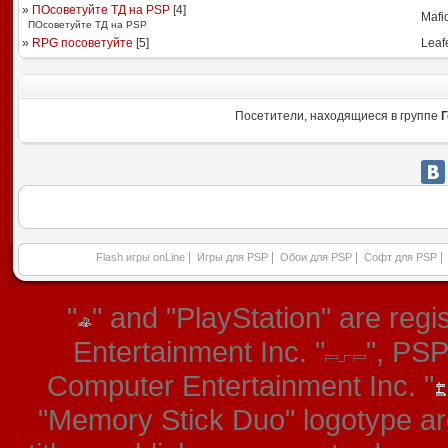
»
ПОсоветуйте ТД на PSP
[
4
]
Mafi
ПОсоветуйте ТД на PSP
»
RPG посоветуйте
[
5
]
Leaf
Посетители, находящиеся в группе
Г
|
|
|
|
Flash игры onLine
Игры для PSP
Обои для PSP
Софт для PSP
"
" and "PlayStation" are re
Entertainment Inc. "
", PS
Computer Entertainment Inc. "
"Memory Stick Duo" logotype ar