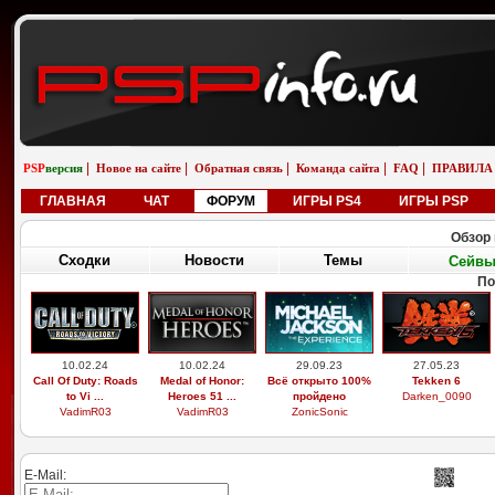
|
|
|
|
|
PSP
версия
Новое на сайте
Обратная связь
Команда сайта
FAQ
ПРАВИЛА
ГЛАВНАЯ
ЧАТ
ФОРУМ
ИГРЫ PS4
ИГРЫ PSP
Обзор 
Сходки
Новости
Темы
Сейв
По
10.02.24
10.02.24
29.09.23
27.05.23
Call Of Duty: Roads
Medal of Honor:
Всё открыто 100%
Tekken 6
to Vi ...
Heroes 51 ...
пройдено
Darken_0090
VadimR03
VadimR03
ZonicSonic
E-Mail: