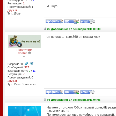
Благодарности:
0
/
4
Репутация:
1
И шнур
Предупреждений: 1
Друзья
Тут: 15 лет
#2 Добавлено: 17 сентября 2011 00:30
он не сказал хвох360 он сказал хвох
Посетители
donkin
--
Возраст: 30 |
|
Сообщений:
317
Благодарности:
9
/
11
Репутация:
7
Предупреждений: 0
Друзья
Тут: 15 лет 5 месяцев
#3 Добавлено: 17 сентября 2011 04:06
Начнем с того,что Х-бох первый один,НЕ разде
Слим это 360-й.
По теме,если хочешь приобрести с доплатой,н