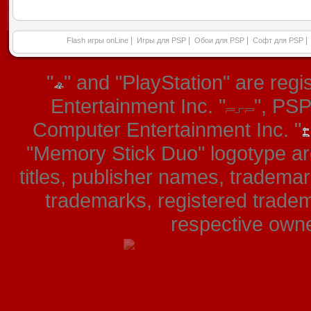
|
|
|
|
Flash игры onLine
Игры для PSP
Обои для PSP
Софт для PSP
"
" and "PlayStation" are re
Entertainment Inc. "
", PS
Computer Entertainment Inc. "
"Memory Stick Duo" logotype ar
titles, publisher names, tradema
trademarks, registered tradem
respective owner