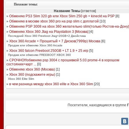
Похожие темы:
Название Темы
[ответов]
»
Обменяю PS3 Slim 320 gb или Xbox Slim 250 gb + kineckt на PSP
[
8
]
»
Обменяю в москве xbox 360 pro на psp slim с доплатой
[
10
]
»
Обменяю PSP 3008 на xbox 360 желательно slim(только Ростов-на-Дону
»
Обменяю Xbox 360 Jtag на Playstation 3 [Москва]
[
4
]
Последний Xbox 360 Freeboot Jtag+20GB+2 Джойстика
»
Xbox 360 Arcade + Прошитый + 7 Дисков(7999р) Москва
[
6
]
Продам или обменяю Xbox 360 Arcade
»
Xbox 360 falcon Freeboot 250GB + LT 1.9 + 25 игр
[
5
]
Продам или обменяю FREEBOOT XBOX 360
»
СРОЧНО!!!обменяю psp 3004 с прошивкой 5.03 prome-4 в хорошом
состоянии+карт ...
[
0
]
»
Обменяю xbox 360 (Москва)
[
1
]
»
Xbox 360 (подскажите игры)
[
1
]
Xbox 360 Elite Slim
»
в чем разница между xbox 360 elite и Xbox 360 Slim
[
20
]
Посетители, находящиеся в группе
Г