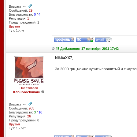
Возраст: -- |
|
Сообщений:
29
Благодарности:
0
/
4
Репутация:
1
Предупреждений: 1
Друзья
Тут: 15 лет
#5 Добавлено: 17 сентября 2011 17:42
NikitaXX7
,
За 3000 грн ,можно купить прошитый и с карто
Посетители
Kabuorochimaru
--
Возраст: -- |
|
Сообщений:
903
Благодарности:
3
/
10
Репутация:
26
Предупреждений: 0
Друзья
Тут: 15 лет