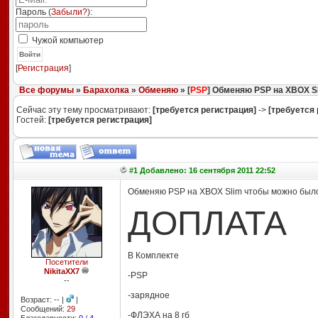
Пароль (
Забыли?
):
Чужой компьютер
Войти
[
Регистрация
]
Все форумы
»
Барахолка
»
Обменяю
» [
PSP
] Обменяю PSP на XBOX S
Сейчас эту тему просматривают:
[требуется регистрация]
->
[требуется 
Гостей:
[требуется регистрация]
#1 Добавлено: 16 сентября 2011 22:52
Обменяю PSP на XBOX Slim чтобы можно было 
ДОПЛАТА
В Комплекте
Посетители
NikitaXX7
-PSP
--
-зарядное
Возраст: -- |
|
Сообщений:
29
-ФЛЭХА на 8 гб