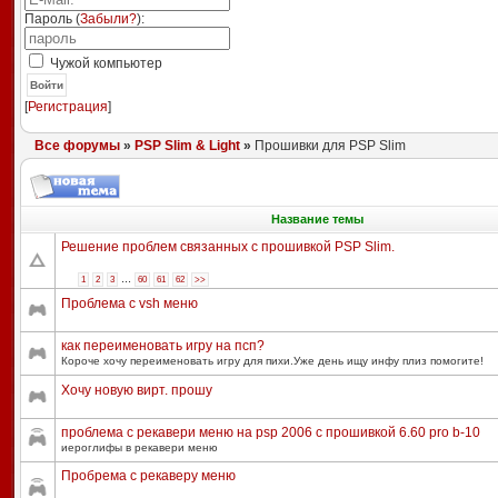
Пароль (
Забыли?
):
Чужой компьютер
Войти
[
Регистрация
]
Все форумы
»
PSP Slim & Light
»
Прошивки для PSP Slim
Название темы
Решение проблем связанных с прошивкой PSP Slim.
...
1
2
3
60
61
62
>>
Проблема с vsh меню
как переименовать игру на псп?
Короче хочу переименовать игру для пихи.Уже день ищу инфу плиз помогите!
Хочу новую вирт. прошу
проблема с рекавери меню на psp 2006 с прошивкой 6.60 pro b-10
иероглифы в рекавери меню
Пробрема с рекаверу меню