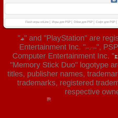
|
|
|
|
Flash игры onLine
Игры для PSP
Обои для PSP
Софт для PSP
"
" and "PlayStation" are re
Entertainment Inc. "
", PS
Computer Entertainment Inc. "
"Memory Stick Duo" logotype ar
titles, publisher names, tradema
trademarks, registered tradem
respective owner