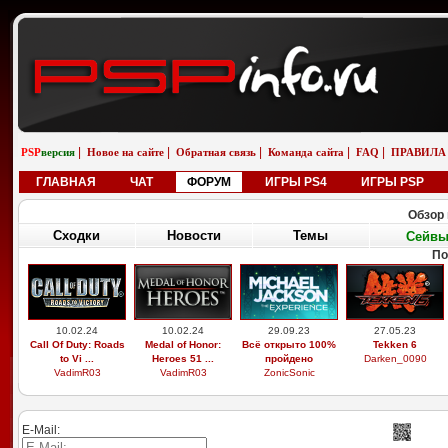
|
|
|
|
|
PSP
версия
Новое на сайте
Обратная связь
Команда сайта
FAQ
ПРАВИЛА
ГЛАВНАЯ
ЧАТ
ФОРУМ
ИГРЫ PS4
ИГРЫ PSP
Обзор 
Сходки
Новости
Темы
Сейв
По
10.02.24
10.02.24
29.09.23
27.05.23
Call Of Duty: Roads
Medal of Honor:
Всё открыто 100%
Tekken 6
to Vi ...
Heroes 51 ...
пройдено
Darken_0090
VadimR03
VadimR03
ZonicSonic
E-Mail: