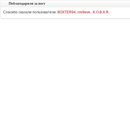
Поблагодарили за пост
Спасибо сказали пользователи:
BOXTER94
,
cre9eve
,
.K.O.B.A.R.
.